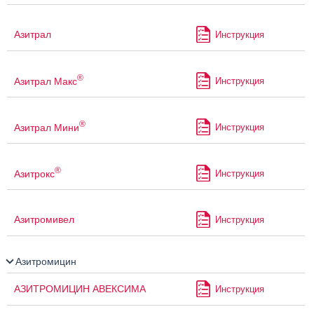
Азитрал
Инструкция
®
Азитрал Макс
Инструкция
®
Азитрал Мини
Инструкция
®
Азитрокс
Инструкция
Азитромивел
Инструкция
Азитромицин
АЗИТРОМИЦИН АВЕКСИМА
Инструкция