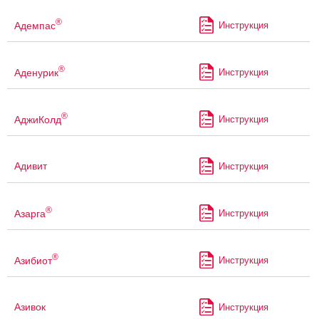
®
Адемпас
Инструкция
®
Аденурик
Инструкция
®
АджиКолд
Инструкция
Адивит
Инструкция
®
Азарга
Инструкция
®
Азибиот
Инструкция
Азивок
Инструкция