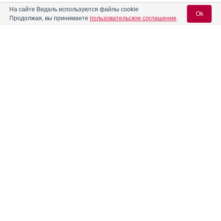
На сайте Видаль используются файлы cookie
Ok
Азитромицин Авексима
Инструкция
Продолжая, вы принимаете
пользовательское соглашение
.
Азитромицин Велфарм
Инструкция
Вход для специалистов
E-mail учетной записи Vidal:
Азитромицин Зентива
Инструкция
Пароль:
Азитромицин Маклеодз
Инструкция
Азитромицин ПСК
Инструкция
Регистрация
Забыли пароль?
Азитромицин Реневал
Инструкция
®
Азитромицин Сандоз
Инструкция