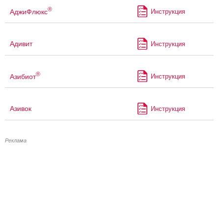
®
АджиФлюкс
Инструкция
Адивит
Инструкция
®
Азибиот
Инструкция
Азивок
Инструкция
Реклама