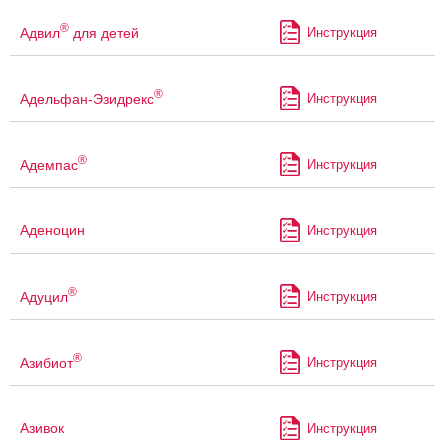
®
Адвил
для детей
Инструкция
®
Адельфан-Эзидрекс
Инструкция
®
Адемпас
Инструкция
Аденоцин
Инструкция
®
Адуцил
Инструкция
®
Азибиот
Инструкция
Азивок
Инструкция