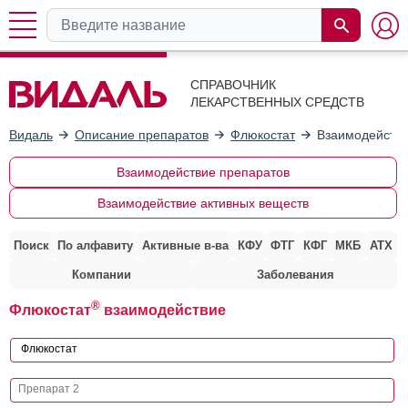
СПРАВОЧНИК
ЛЕКАРСТВЕННЫХ СРЕДСТВ
Видаль
Описание препаратов
Флюкостат
Взаимодействи
Взаимодействие препаратов
Взаимодействие активных веществ
Поиск
По алфавиту
Активные в-ва
КФУ
ФТГ
КФГ
МКБ
АТХ
Компании
Заболевания
®
Флюкостат
взаимодействие