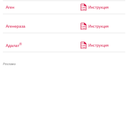
Аген
Инструкция
Агенераза
Инструкция
®
Адалат
Инструкция
Реклама