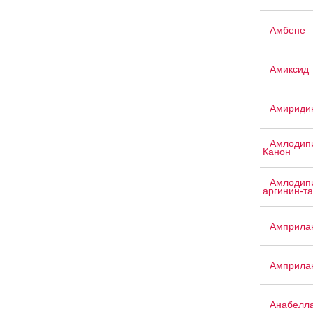
Амбене
Амиксид
Амириди
Амлодипи
Канон
Амлодипи
аргинин-т
Амприла
Амприла
Анабелл