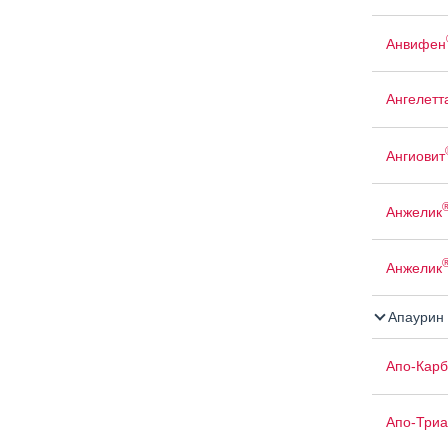
Анвифен
Ангелетт
Ангиовит
Анжелик
Анжелик
Апаурин
Апо-Кар
Апо-Триа