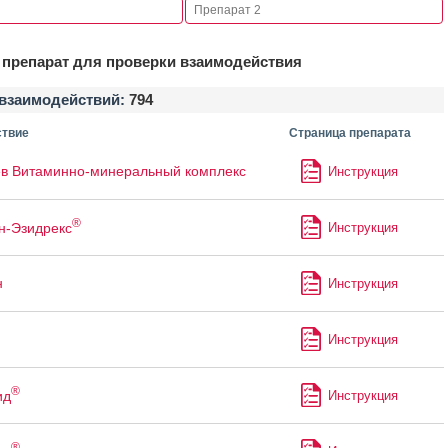
препарат для проверки взаимодействия
взаимодействий:
794
твие
Страница препарата
в Витаминно-минеральный комплекс
Инструкция
®
н-Эзидрекс
Инструкция
н
Инструкция
Инструкция
®
ид
Инструкция
®