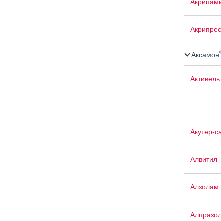
Акрипам
Акрипрес
Аксамон
Активель
Акутер-с
Алвитил
Алзолам
Алпразо