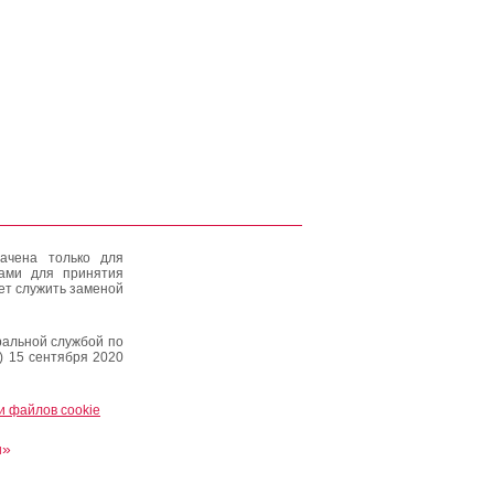
ачена только для
тами для принятия
ет служить заменой
альной службой по
) 15 сентября 2020
и файлов cookie
и»