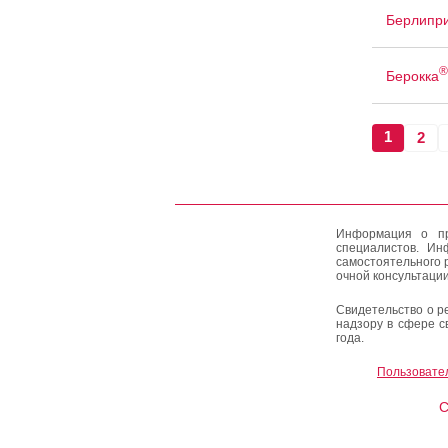
Берлипр
®
Берокка
1
2
Информация о пр
специалистов. Ин
самостоятельного 
очной консультации
Свидетельство о р
надзору в сфере с
года.
Пользовате
C