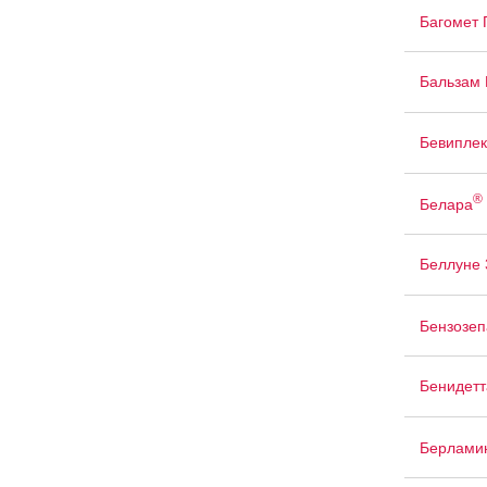
Багомет
Бальзам 
Бевиплек
®
Белара
Беллуне 
Бензозе
Бенидетт
Берлами