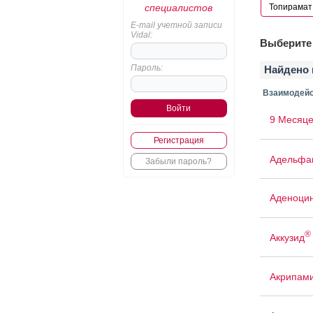
специалистов
E-mail учетной записи
Vidal:
Выберите 
Пароль:
Найдено 
Взаимодейс
9 Месяце
Регистрация
Адельфа
Забыли пароль?
Аденоци
®
Аккузид
Акрипам