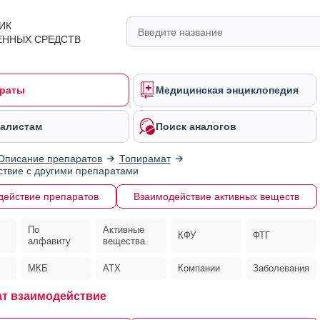
ИК
ЕННЫХ СРЕДСТВ
раты
Медицинская энциклопедия
алистам
Поиск аналогов
Описание препаратов
Топирамат
твие с другими препаратами
действие препаратов
Взаимодействие активных веществ
По
Активные
КФУ
ФТГ
алфавиту
вещества
МКБ
АТХ
Компании
Заболевания
т взаимодействие