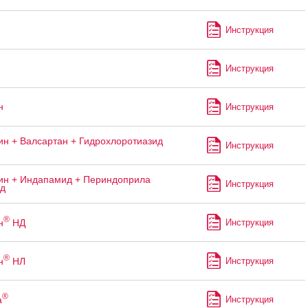
Инструкция
Инструкция
н
Инструкция
н + Валсартан + Гидрохлоротиазид
Инструкция
н + Индапамид + Периндоприла
Инструкция
ад
®
н
НД
Инструкция
®
н
НЛ
Инструкция
®
а
Инструкция