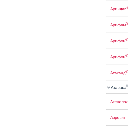
Ариндап
Арифам
®
Арифон
®
Арифон
®
Атаканд
Атаракс
Атенолол
Аэровит