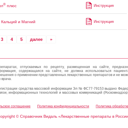
®
ил
плюс
Инструкция
Кальций и Магний
Инструкция
3
4
5
далее
»
епаратах, отпускаемых по рецепту, размещенная на сайте, предназн
формация, содержащаяся на сайте, не должна использоваться пациен
решения о применении представленных лекарственных препаратов и не мож
 врача.
егистрации средства массовой информации Эл № ФС77-79153 выдано Федер
вязи, информационных технологий и массовых коммуникаций (Роскомнадзор
льское соглашение
Политика конфиденциальности
Политика обработк
opyright
Справочник Видаль «Лекарственные препараты в Росси
©