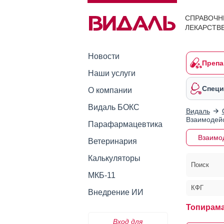
СПРАВОЧН
ЛЕКАРСТВ
Новости
Препа
Наши услуги
Специ
О компании
Видаль БОКС
Видаль
Взаимодейс
Парафармацевтика
Взаимо
Ветеринария
Калькуляторы
Поиск
МКБ-11
КФГ
Внедрение ИИ
Топирама
Вход для