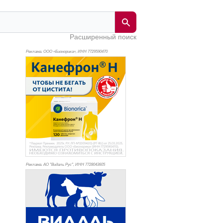
Расширенный поиск
Реклама. ООО «Бионорика», ИНН 772
9590470
Реклама. АО "Видаль Рус", ИНН 772
8043605