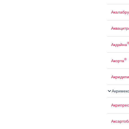
Акалабр
Аквацит
Акдайна
®
Акорта
Акридип
Акримек
Акрипрес
Аксартоб