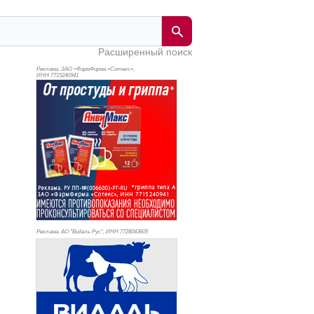
Расширенный поиск
Реклама. ЗАО «ФармФирма «Сотекс»,
ИНН 771
5240941
Реклама. АО "Видаль Рус", ИНН 772
8043605