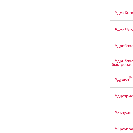
АджиКол
АджиФлю
Адриблас
Адриблас
быстрорас
®
Адуцил
Адцетрис
Айклусиг
Айрсупр