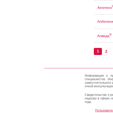
Актитенз
Албитин
®
Алвида
1
2
Информация о пр
специалистов. Ин
самостоятельного 
очной консультации
Свидетельство о р
надзору в сфере с
года.
Пользовате