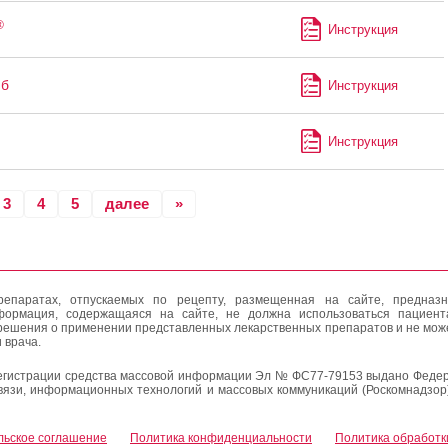
®
Инструкция
иб
Инструкция
Инструкция
3
4
5
далее
»
епаратах, отпускаемых по рецепту, размещенная на сайте, предназн
формация, содержащаяся на сайте, не должна использоваться пациен
решения о применении представленных лекарственных препаратов и не мож
 врача.
егистрации средства массовой информации Эл № ФС77-79153 выдано Федер
вязи, информационных технологий и массовых коммуникаций (Роскомнадзор
льское соглашение
Политика конфиденциальности
Политика обработк