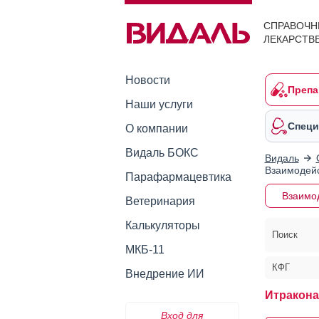
СПРАВОЧН
ЛЕКАРСТВ
Новости
Препа
Наши услуги
Специ
О компании
Видаль БОКС
Видаль
Взаимодейс
Парафармацевтика
Взаимо
Ветеринария
Калькуляторы
Поиск
МКБ-11
КФГ
Внедрение ИИ
Итракона
Вход для