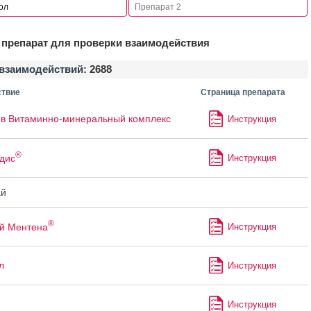
препарат для проверки взаимодействия
взаимодействий:
2688
твие
Страница препарата
в Витаминно-минеральный комплекс
Инструкция
®
дис
Инструкция
й
®
й Ментена
Инструкция
л
Инструкция
Инструкция