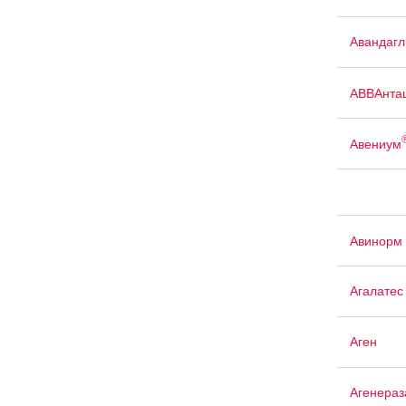
Авандаг
АВВАнта
Авениум
Авинорм 
Агалатес
Аген
Агенераз