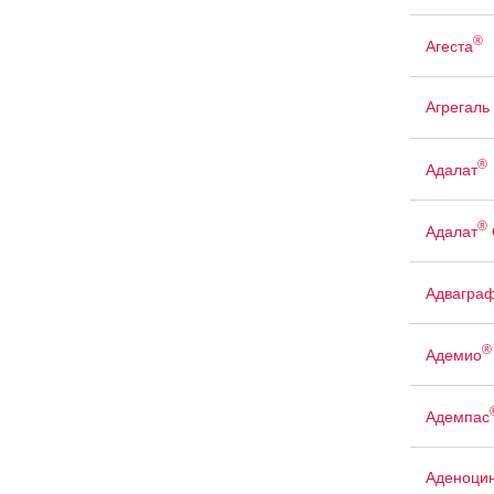
®
Агеста
Агрегаль
®
Адалат
®
Адалат
Адвагра
®
Адемио
Адемпас
Аденоци