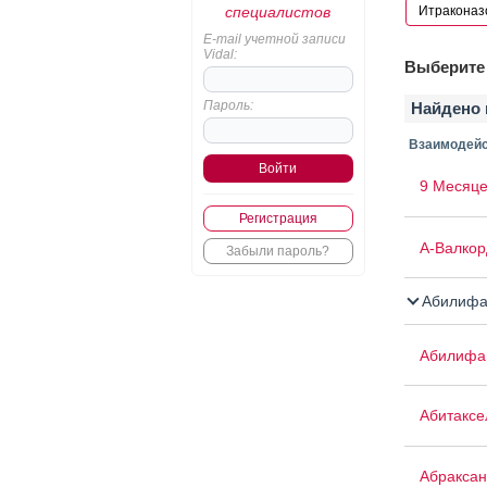
специалистов
E-mail учетной записи
Vidal:
Выберите 
Пароль:
Найдено 
Взаимодейс
9 Месяце
Регистрация
А-Валкор
Забыли пароль?
Абилифа
Абилифа
Абитаксе
Абраксан