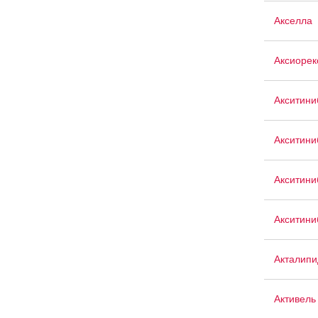
Акселла
Аксиорек
Акситини
Акситини
Акситин
Акситини
Акталипи
Активель