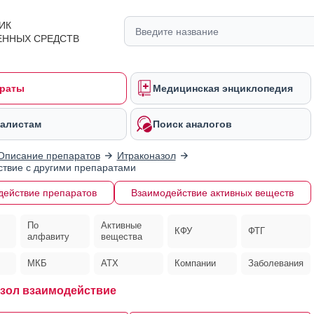
ИК
ЕННЫХ СРЕДСТВ
раты
Медицинская энциклопедия
алистам
Поиск аналогов
Описание препаратов
Итраконазол
твие с другими препаратами
действие препаратов
Взаимодействие активных веществ
По
Активные
КФУ
ФТГ
алфавиту
вещества
МКБ
АТХ
Компании
Заболевания
зол взаимодействие