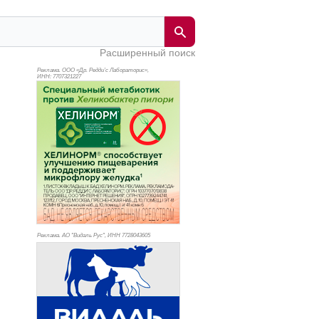
Расширенный поиск
Реклама. ООО «Др. Редди’с Лабораторис»,
ИНН: 770
7321227
Реклама. АО "Видаль Рус", ИНН 772
8043605