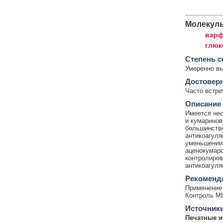
Молекул
варф
глюк
Cтепень с
Умеренно в
Достовер
Часто встр
Описание
Имеется не
и кумаринов
большинстве
антикоагуля
уменьшении
аценокумаро
контролиров
антикоагуля
Рекоменд
Применение 
Контроль М
Источник
Печатные и