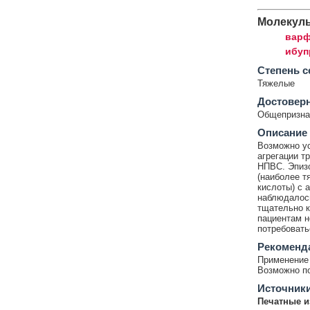
Молекул
варф
ибуп
Cтепень с
Тяжелые
Достовер
Общепризнан
Описание
Возможно ус
агрегации т
НПВС. Эпизо
(наиболее т
кислоты) с 
наблюдалось
тщательно к
пациентам н
потребовать
Рекоменд
Применение 
Возможно по
Источник
Печатные и