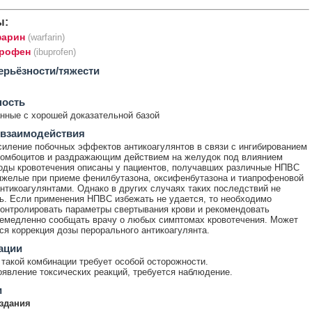
ы:
арин
(warfarin)
рофен
(ibuprofen)
ерьёзности/тяжести
ность
ные с хорошей доказательной базой
 взаимодействия
иление побочных эффектов антикоагулянтов в связи с ингибированием
ромбоцитов и раздражающим действием на желудок под влиянием
ды кровотечения описаны у пациентов, получавших различные НПВС
яжелые при приеме фенилбутазона, оксифенбутазона и тиапрофеновой
антикоагулянтами. Однако в других случаях таких последствий не
. Если применения НПВС избежать не удается, то необходимо
онтролировать параметры свертывания крови и рекомендовать
емедленно сообщать врачу о любых симптомах кровотечения. Может
ся коррекция дозы перорального антикоагулянта.
ации
такой комбинации требует особой осторожности.
явление токсических реакций, требуется наблюдение.
и
здания