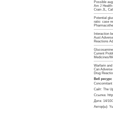
Possible aug
Am J Health-
Crain JL, Ca
Potential glu
ratio: case r
Pharmacother
Interaction 
Aust Adverse
Reactions A
Glucosamine 
Current Prob
Medicines/Me
Warfarin and
Can Adverse 
Drug Reacti
Веб ресурс
Concomitant 
Сайт: The Up
Ссылка: htt
Дата: 14/10/
Автор(ы): Yu