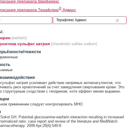
писания препарата Варфарекс
®
писания препарата Терафлекс
Адванс
ы:
арин
(warfarin)
роитина сульфат натрия
(chondroitin sulfate sodium)
ерьёзности/тяжести
ыраженные
ность
ечаемые
 взаимодействия
сульфат натрия усиливает действие непрямых антикоагулянтов, что
чивать риск кровотечений за счет замедления свертывания крови. Это
го структурным сходством с гепарином, хотя эффект менее выражен.
ации
ьном применении следует контролировать МНО.
и
okol GH. Potential glucosamine-warfarin interaction resulting in increased
 normalized ratio: case report and review of the literature and MedWatch
armacotherapy. 2008 Apr;28(4):540-8