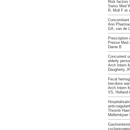
Risk factors 
Swiss Med Wk
R, Moll F et 
Concomitant 
Ann Pharmaco
GA, van de 
Prescription 
Presse Med /
Darne B
Concurrent us
elderly perso
Arch Intern 
Daugherty JR
Fecal hemoglo
low-dose warf
Arch Intern 
VS, Holland A
Hospitalisati
anticoagulan
Thromb Haemo
Mellemkjoer L
Gastrointesti
cyclooxygenas