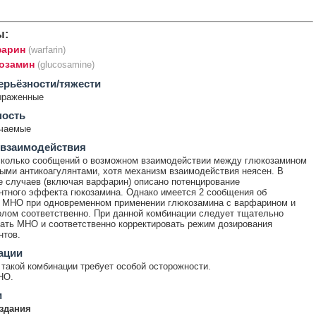
ы:
арин
(warfarin)
озамин
(glucosamine)
ерьёзности/тяжести
ыраженные
ность
ечаемые
 взаимодействия
сколько сообщений о возможном взаимодействии между глюкозамином
ыми антикоагулянтами, хотя механизм взаимодействия неясен. В
 случаев (включая варфарин) описано потенцирование
нтного эффекта гюкозамина. Однако имеется 2 сообщения об
 МНО при одновременном применении глюкозамина с варфарином и
лом соответственно. При данной комбинации следует тщательно
ать МНО и соответственно корректировать режим дозирования
нтов.
ации
такой комбинации требует особой осторожности.
НО.
и
здания