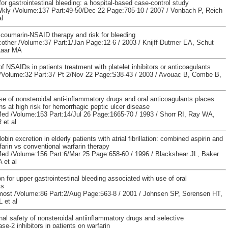
for gastrointestinal bleeding: a hospital-based case-control study
ly /Volume:137 Part:49-50/Dec 22 Page:705-10 / 2007 / Vonbach P, Reich
al
coumarin-NSAID therapy and risk for bleeding
ther /Volume:37 Part:1/Jan Page:12-6 / 2003 / Knijff-Dutmer EA, Schut
Laar MA
of NSAIDs in patients treatment with platelet inhibitors or anticoagulants
Volume:32 Part:37 Pt 2/Nov 22 Page:S38-43 / 2003 / Avouac B, Combe B,
e of nonsteroidal anti-inflammatory drugs and oral anticoagulants places
ns at high risk for hemorrhagic peptic ulcer disease
Med /Volume:153 Part:14/Jul 26 Page:1665-70 / 1993 / Shorr RI, Ray WA,
 et al
bin excretion in elderly patients with atrial fibrillation: combined aspirin and
arin vs conventional warfarin therapy
Med /Volume:156 Part:6/Mar 25 Page:658-60 / 1996 / Blackshear JL, Baker
 et al
on for upper gastrointestinal bleeding associated with use of oral
ts
st /Volume:86 Part:2/Aug Page:563-8 / 2001 / Johnsen SP, Sorensen HT,
 et al
nal safety of nonsteroidal antiinflammatory drugs and selective
e-2 inhibitors in patients on warfarin