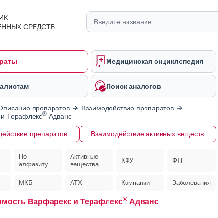
ИК
ЕННЫХ СРЕДСТВ
раты
Медицинская энциклопедия
алистам
Поиск аналогов
Описание препаратов
Взаимодействие препаратов
®
 и Терафлекс
Адванс
действие препаратов
Взаимодействие активных веществ
По
Активные
КФУ
ФТГ
алфавиту
вещества
МКБ
АТХ
Компании
Заболевания
®
мость Варфарекс и Терафлекс
Адванс