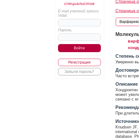
Страница о
специалистов
Страница о
E-mail учетной записи
Vidal:
Пароль:
Молекул
варф
хонд
Cтепень с
Умеренно в
Регистрация
Достовер
Забыли пароль?
Часто встр
Описание
Хондроитин 
может увели
связано с е
Рекоменд
При длител
Источник
Knudsen JF, S
international
database. Ph