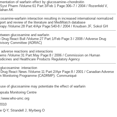
mentation of warfarin effect by glucosamine–chondroitin
Syst Pharm /Volume:61 Part:3/Feb 1 Page:306–7 / 2004 / Rozenfeld V,
llahan AK
cosamine-warfarin interaction resulting in increased international normalized
eport and review of the literature and MedWatch database
apy /Volume:28 Part:4/Apr Page:540-8 / 2004 / Knudsen JF, Sokol GH
between glucosamine and warfarin
 Drug React Bull /Volume:27 Part:1/Feb Page:3 / 2008 / Adverse Drug
dvisory Committee (ADRAC)
adverse reactions and interactions
lems /Volume:31 Part:May Page:8 / 2006 / Commission on Human
dicines and Healthcare Products Regulatory Agency
 glucosamine: interaction
Drug React News /Volume:11 Part:2/Apr Page:8 / 2001 / Canadian Adverse
on Monitoring Programme (CADRMP). Communiqué
use of glucosamine may potentiate the effect of warfarin
psala Monitoring Centre
p:/www.who-umc.org
2010
e Q-Y, Strandell J, Myrberg O