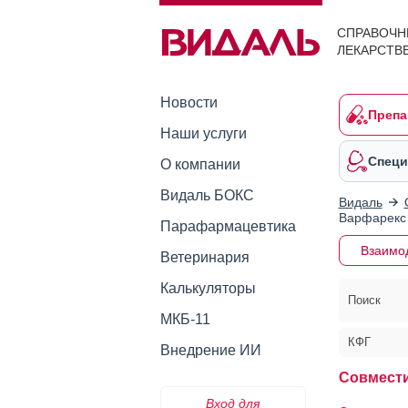
СПРАВОЧН
ЛЕКАРСТВ
Новости
Препа
Наши услуги
Специ
О компании
Видаль БОКС
Видаль
Варфарекс
Парафармацевтика
Взаимо
Ветеринария
Калькуляторы
Поиск
МКБ-11
КФГ
Внедрение ИИ
Совмести
Вход для