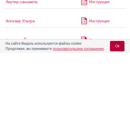
Акутер-сановель
Инструкция
Алгезир Ультра
Инструкция
®
Аленталь
Инструкция
На сайте Видаль используются файлы cookie
Ok
Продолжая, вы принимаете
пользовательское соглашение
.
Альгофетин
Инструкция
Вход для специалистов
E-mail учетной записи Vidal:
Амальвия
Инструкция
®
Пароль:
Амарил
Инструкция
®
Амарил
М
Инструкция