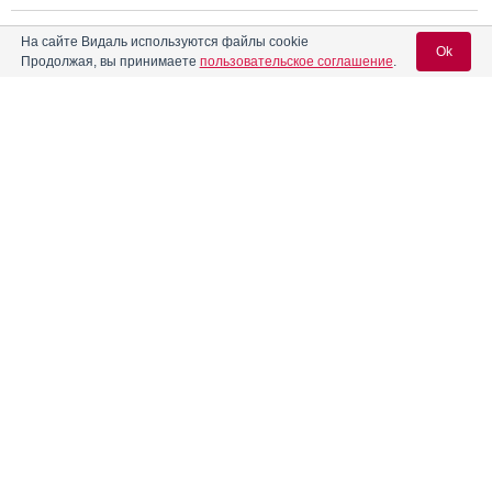
На сайте Видаль используются файлы cookie
Ok
Аргетт рапид
Инструкция
Продолжая, вы принимаете
пользовательское соглашение
.
Арентопрес
Инструкция
Вход для специалистов
E-mail учетной записи Vidal:
®
Ариндап
Инструкция
Пароль:
®
Арифам
Инструкция
®
Арифон
Инструкция
Регистрация
Забыли пароль?
®
Арифон
ретард
Инструкция