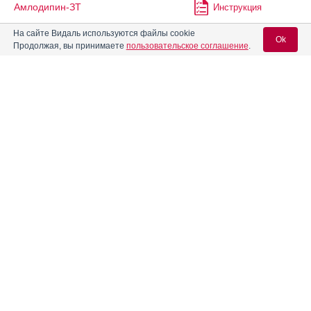
Амлодипин-ЗТ
Инструкция
На сайте Видаль используются файлы cookie
Ok
Продолжая, вы принимаете
пользовательское соглашение
.
Амлодипин-КРКА
Инструкция
Вход для специалистов
Амлодипин-Периндоприл-
Инструкция
Рихтер
E-mail учетной записи Vidal:
Амлодипин-Периндоприл-
Инструкция
Тева
Пароль:
Амлодипин-Прана
Инструкция
Амлодипин-Тева
Инструкция
Регистрация
Забыли пароль?
Амлодипин-Чайкафарма
Инструкция