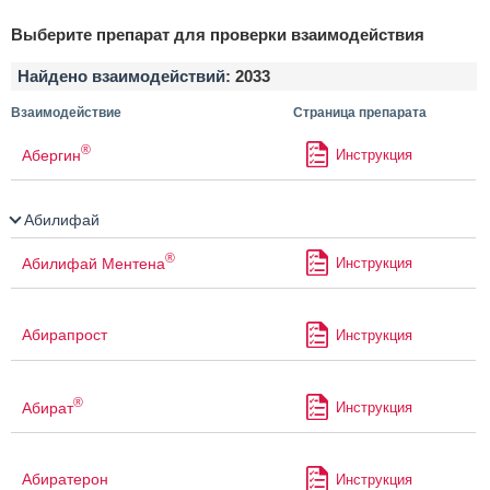
Выберите препарат для проверки взаимодействия
Найдено взаимодействий:
2033
Взаимодействие
Страница препарата
®
Абергин
Инструкция
Абилифай
®
Абилифай Ментена
Инструкция
Абирапрост
Инструкция
®
Абират
Инструкция
Абиратерон
Инструкция