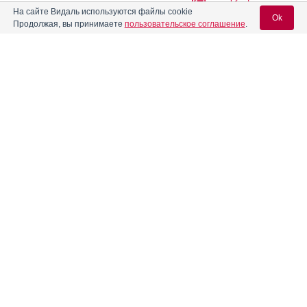
На сайте Видаль используются файлы cookie
Ok
Продолжая, вы принимаете
пользовательское соглашение
.
Азитрал
Инструкция
Вход для специалистов
®
Азитрал Макс
Инструкция
E-mail учетной записи Vidal:
®
Азитрал Мини
Инструкция
Пароль:
®
Азитрокс
Инструкция
Азитромивел
Инструкция
Регистрация
Забыли пароль?
Азитромицин
АЗИТРОМИЦИН АВЕКСИМА
Инструкция