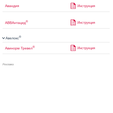
Авандия
Инструкция
®
АВВАнтацид
Инструкция
®
Авелокс
®
Авинорм Тревел
Инструкция
Реклама