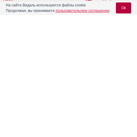
Виал
На сайте Видаль используются файлы cookie
Ok
Продолжая, вы принимаете
пользовательское соглашение
.
®
Азибиот
Инструкция
Вход для специалистов
Азивок
Инструкция
E-mail учетной записи Vidal:
Азитрал
Инструкция
Пароль:
®
Азитрал Макс
Инструкция
®
Азитрал Мини
Инструкция
Регистрация
Забыли пароль?
®
Азитрокс
Инструкция