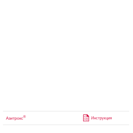
®
Азитрокс
Инструкция