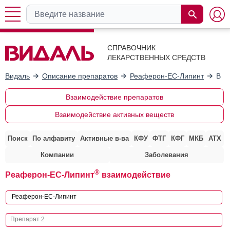
СПРАВОЧНИК
ЛЕКАРСТВЕННЫХ СРЕДСТВ
Видаль
Описание препаратов
Реаферон-ЕС-Липинт
Вза
Взаимодействие препаратов
Взаимодействие активных веществ
Поиск
По алфавиту
Активные в-ва
КФУ
ФТГ
КФГ
МКБ
АТХ
Компании
Заболевания
®
Реаферон-ЕС-Липинт
взаимодействие