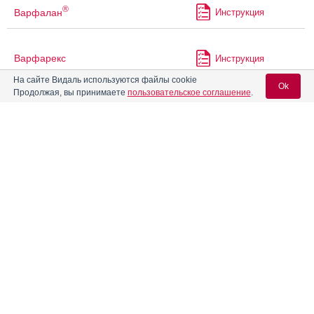
®
Варфалан
Инструкция
Варфарекс
Инструкция
На сайте Видаль используются файлы cookie
Ok
Продолжая, вы принимаете
пользовательское соглашение
.
Варфарин
Инструкция
Вход для специалистов
Варфарин Канон
Инструкция
E-mail учетной записи Vidal:
Варфарин Никомед
Инструкция
Пароль:
Варфарин Штада
Инструкция
Варфарин-Алиум
Инструкция
Регистрация
Забыли пароль?