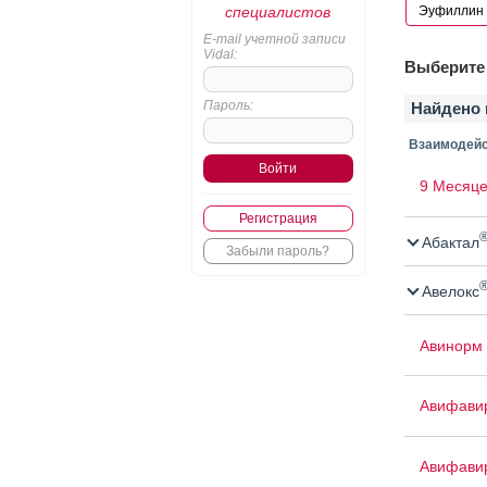
специалистов
E-mail учетной записи
Vidal:
Выберите 
Пароль:
Найдено 
Взаимодейс
9 Месяце
Регистрация
Абактал
Забыли пароль?
Авелокс
Авинорм 
Авифави
Авифави