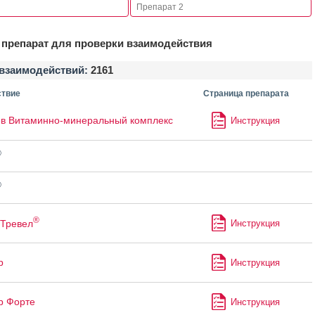
препарат для проверки взаимодействия
взаимодействий:
2161
твие
Страница препарата
в Витаминно-минеральный комплекс
Инструкция
®
®
®
Тревел
Инструкция
р
Инструкция
р Форте
Инструкция