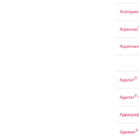
Агапурин
Агренокс
Агриппал
®
Адалат
®
Адалат
Адвагра
®
Адемио