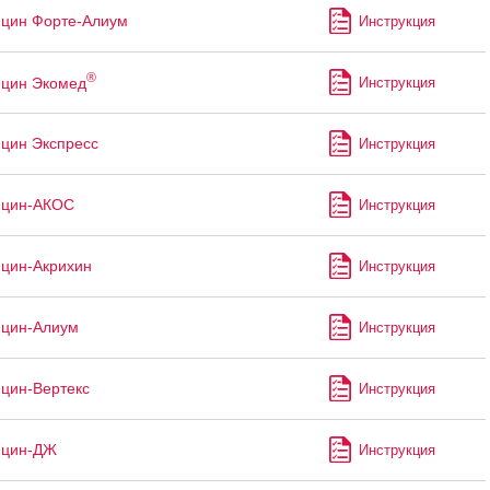
цин Форте-Алиум
Инструкция
®
ицин Экомед
Инструкция
цин Экспресс
Инструкция
ицин-АКОС
Инструкция
цин-Акрихин
Инструкция
ицин-Алиум
Инструкция
цин-Вертекс
Инструкция
ицин-ДЖ
Инструкция