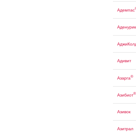
Адемпас
Аденурик
АджиКол
Адивит
®
Азарга
®
Азибиот
Азивок
Азитрал