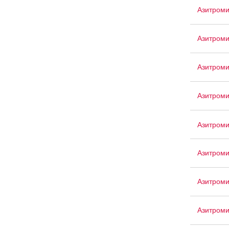
Азитроми
Азитроми
Азитром
Азитроми
Азитроми
Азитром
Азитроми
Азитром