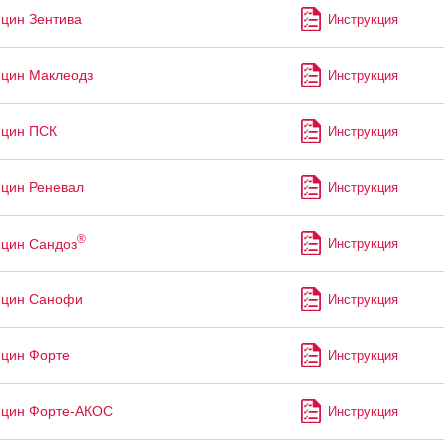
цин Зентива
Инструкция
цин Маклеодз
Инструкция
ицин ПСК
Инструкция
цин Реневал
Инструкция
®
цин Сандоз
Инструкция
ицин Санофи
Инструкция
цин Форте
Инструкция
ицин Форте-АКОС
Инструкция