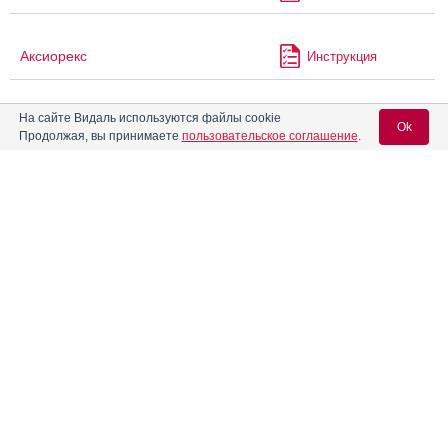
Аксиорекс
Инструкция
На сайте Видаль используются файлы cookie
Актапароксетин
Инструкция
Ok
Продолжая, вы принимаете
пользовательское соглашение
.
®
Актилизе
Инструкция
Вход для специалистов
E-mail учетной записи Vidal:
®
Актитенз
Инструкция
Пароль:
Акутер-сановель
Инструкция
Алвелон-МФ
Инструкция
®