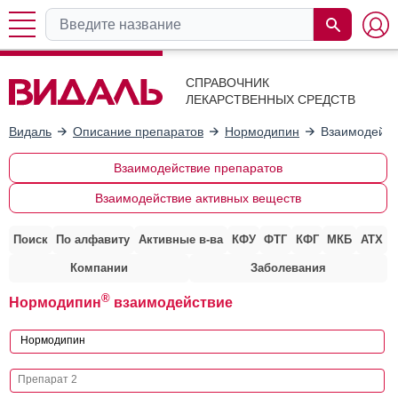
СПРАВОЧНИК
ЛЕКАРСТВЕННЫХ СРЕДСТВ
Видаль
Описание препаратов
Нормодипин
Взаимодейст
Взаимодействие препаратов
Взаимодействие активных веществ
Поиск
По алфавиту
Активные в-ва
КФУ
ФТГ
КФГ
МКБ
АТХ
Компании
Заболевания
®
Нормодипин
взаимодействие