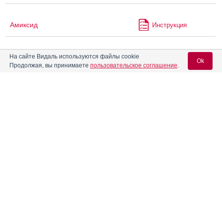
Амиксид
Инструкция
На сайте Видаль используются файлы cookie
Амиктобин
Инструкция
Ok
Продолжая, вы принимаете
пользовательское соглашение
.
Аминосалициловая кислота
Вход для специалистов
®
Ампризир
Инструкция
E-mail учетной записи Vidal:
®
Ангиокардил
Инструкция
Пароль:
Ангиорус
Инструкция
Андипал
Инструкция
Регистрация
Забыли пароль?