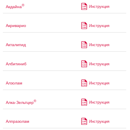
®
Акдайна
Инструкция
Акриварио
Инструкция
Акталипид
Инструкция
Албитиниб
Инструкция
Алзолам
Инструкция
®
Алка-Зельтцер
Инструкция
Алпразолам
Инструкция