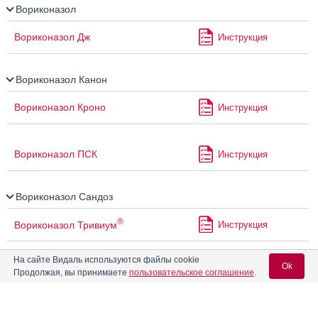
Вориконазол
Вориконазол Дж
Инструкция
Вориконазол Канон
Вориконазол Кроно
Инструкция
Вориконазол ПСК
Инструкция
Вориконазол Сандоз
®
Вориконазол Тривиум
Инструкция
На сайте Видаль используются файлы cookie
Ok
Вориконазол-Акри
Инструкция
Продолжая, вы принимаете
пользовательское соглашение
.