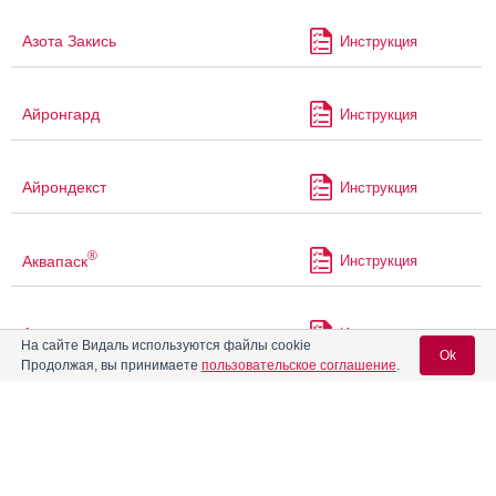
Азота Закись
Инструкция
Айронгард
Инструкция
Айрондекст
Инструкция
®
Аквапаск
Инструкция
Аквацитрамон
Инструкция
На сайте Видаль используются файлы cookie
Ok
Продолжая, вы принимаете
пользовательское соглашение
.
®
Аккузид
Инструкция
Вход для специалистов
E-mail учетной записи Vidal:
Акриварио
Инструкция