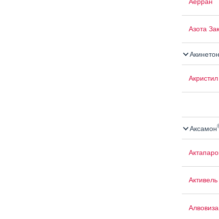
Аерран
Азота За
Акинето
Акристил
Аксамон
Актапаро
Активель
Алвовиза