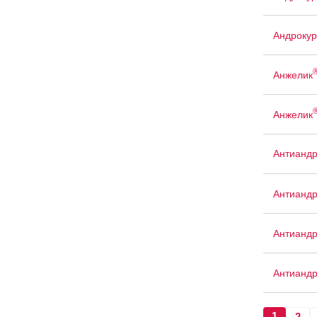
Андрокур
Анжелик
Анжелик
Антиандр
Антианд
Антианд
Антианд
1
2