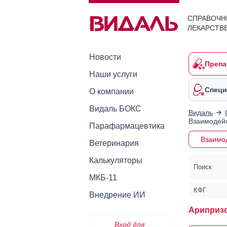
СПРАВОЧН
ЛЕКАРСТВ
Новости
Препа
Наши услуги
Специ
О компании
Видаль БОКС
Видаль
Взаимодейс
Парафармацевтика
Взаимо
Ветеринария
Калькуляторы
Поиск
МКБ-11
КФГ
Внедрение ИИ
Ариприз
Вход для