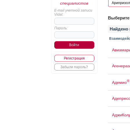
специалистов
E-mail учетной записи
Vidal:
Выберите 
Пароль:
Найдено 
Взаимодейс
Авиамар
Регистрация
Агенераз
Забыли пароль?
®
Адемио
Адепрес
АджиКол