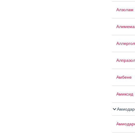
Алзолам
Алимема
Аллергол
Алпразо
Амбене
Амиксид
Амиодар
Амиодар