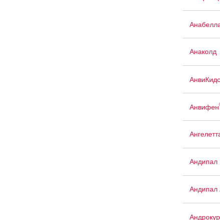
Анабелл
Анаколд
АнвиКид
Анвифен
Ангелетт
Андипал
Андипал 
Андрокур