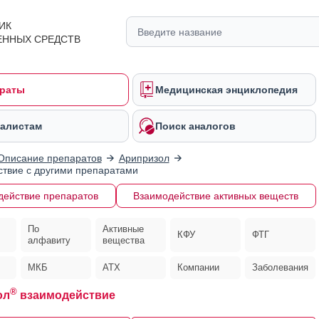
ИК
ЕННЫХ СРЕДСТВ
раты
Медицинская энциклопедия
алистам
Поиск аналогов
Описание препаратов
Арипризол
твие с другими препаратами
действие препаратов
Взаимодействие активных веществ
По
Активные
КФУ
ФТГ
алфавиту
вещества
МКБ
АТХ
Компании
Заболевания
®
ол
взаимодействие