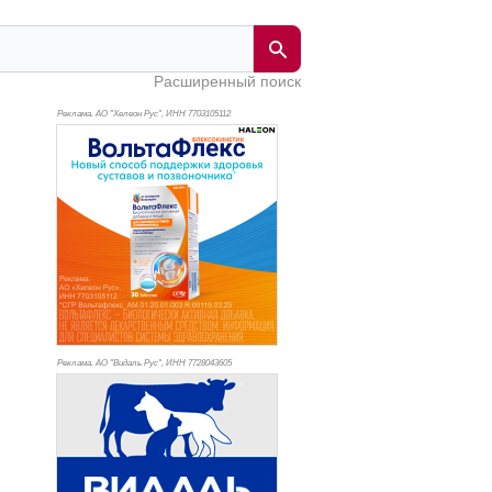
Расширенный поиск
Реклама. АО "Хелеон Рус", ИНН 770
3105112
Реклама. АО "Видаль Рус", ИНН 772
8043605