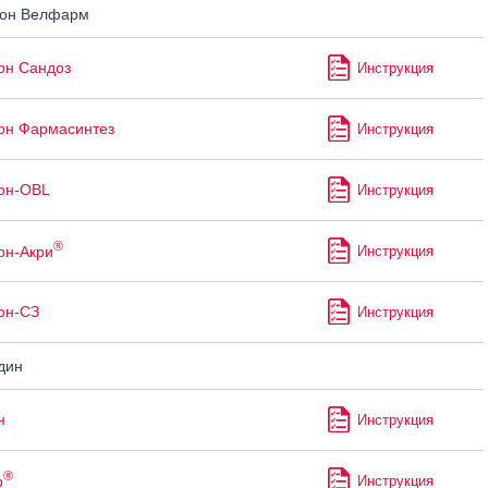
он Велфарм
он Сандоз
Инструкция
он Фармасинтез
Инструкция
он-OBL
Инструкция
®
он-Акри
Инструкция
он-СЗ
Инструкция
дин
н
Инструкция
®
р
Инструкция