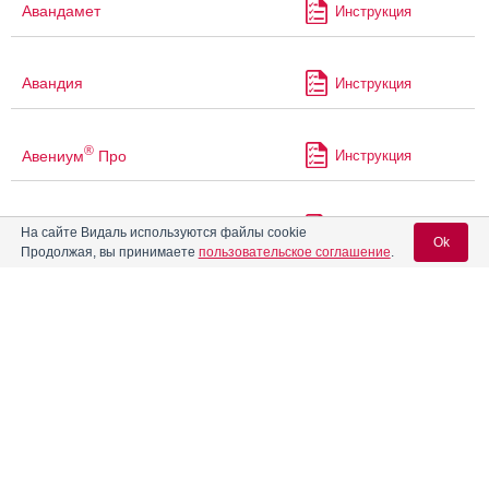
Авандамет
Инструкция
Авандия
Инструкция
®
Авениум
Про
Инструкция
®
Агарта
Мет
Инструкция
На сайте Видаль используются файлы cookie
Ok
Продолжая, вы принимаете
пользовательское соглашение
.
Аген
Инструкция
Вход для специалистов
E-mail учетной записи Vidal:
Агенераза
Инструкция
Пароль:
®
Агеста
Инструкция