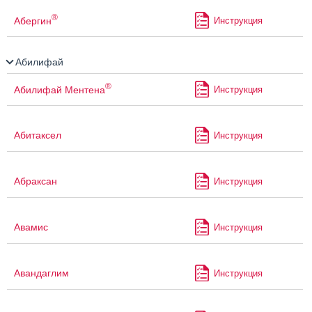
®
Абергин
Инструкция
Абилифай
®
Абилифай Ментена
Инструкция
Абитаксел
Инструкция
Абраксан
Инструкция
Авамис
Инструкция
Авандаглим
Инструкция