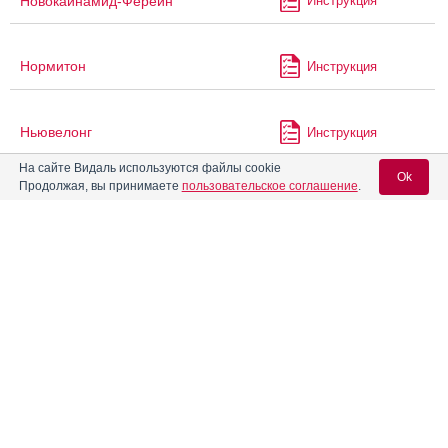
Новокаинамид-Ферейн
Инструкция
Нормитон
Инструкция
Ньювелонг
Инструкция
На сайте Видаль используются файлы cookie
Ok
Продолжая, вы принимаете
пользовательское соглашение
.
ОД-Левокс
Инструкция
Вход для специалистов
Оланекс
Инструкция
E-mail учетной записи Vidal:
Оланзапин
Пароль:
Оланзапин Канон
Инструкция
Оланзапин Медисорб
Инструкция