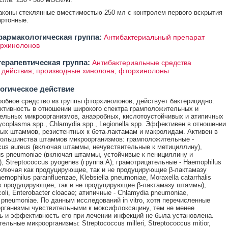
аконы стеклянные вместимостью 250 мл с контролем первого вскрытия
картонные.
армакологическая группа:
Антибактериальный препарат
орхинолонов
ерапевтическая группа:
Антибактериальные средства
 действия; производные хинолона; фторхинолоны
огическое действие
обное средство из группы фторхинолонов, действует бактерицидно.
ктивность в отношении широкого спектра грамположительных и
ельных микроорганизмов, анаэробных, кислотоустойчивых и атипичных
ycoplasma spp., Chlamydia spp., Legionella spp. Эффективен в отношении
ых штаммов, резистентных к бета-лактамам и макролидам. Активен в
ольшинства штаммов микроорганизмов: грамположительные -
cus aureus (включая штаммы, нечувствительные к метициллину),
us pneumoniae (включая штаммы, устойчивые к пенициллину и
, Streptococcus pyogenes (группа А); грамотрицательные - Haemophilus
(включая как продуцирующие, так и не продуцирующие β-лактамазу
mophilus parainfluenzae, Klebsiella pneumoniae, Moraxella catarrhalis
к продуцирующие, так и не продуцирующие β-лактамазу штаммы),
coli, Enterobacter cloacae; атипичные - Chlamydia pneumoniae,
pneumoniae. По данным исследований in vitro, хотя перечисленные
рганизмы чувствительными к моксифлоксацину, тем не менее
ь и эффективность его при лечении инфекций не была установлена.
льные микроорганизмы: Streptococcus milleri, Streptococcus mitior,