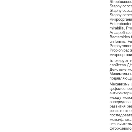
Streptococcu
Staphylococ
Staphylococc
Staphylococc
микроорганиз
Enterobacter
mirabilis, Pr
Анаэробные м
Bacteroides f
uniformis, F
Porphyromona
Propionibact
микроорганиз
Блокирует т
свойства ДН
Действие мо
Минимальные
подавляющи
Механизмы р
цефалоспори
антибактери
между мокси
опосредован
развития рез
резистентно
последовате
моксифлокс
незначитель
фторхинолон