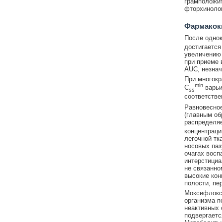
грамположит
фторхинолон
Фармакок
После однок
достигается 
увеличению 
при приеме 
AUC, незнач
При многокр
min
C
варьир
ss
соответстве
Равновесное
(главным об
распределяе
концентраци
легочной тк
носовых паз
очагах восп
интерстициа
не связанно
высокие кон
полости, пе
Моксифлокса
организма п
неактивных 
подвергаетс