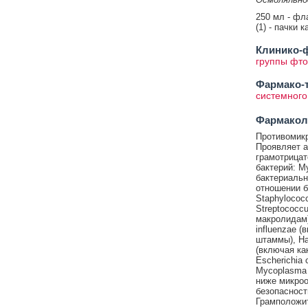
250 мл - фл
(1) - пачки 
Клинико-ф
группы фт
Фармако-т
системного
Фармакол
Противомикр
Проявляет а
грамотрицат
бактерий: M
бактериальн
отношении б
Staphylococ
Streptococc
макролидам)
influenzae 
штаммы), Hae
(включая ка
Escherichia 
Mycoplasma 
ниже микроо
безопасност
Грамположите