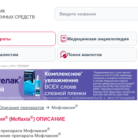
ИК
ЕННЫХ СРЕДСТВ
раты
Медицинская энциклопедия
алистам
Поиск аналогов
 Хелс», ИНН: 770
6782987
®
Описания препаратов
Мофлаксия
®
®
ия
(Moflaxia
) ОПИСАНИЕ
®
в препарата Мофлаксия
®
ение препарата Мофлаксия