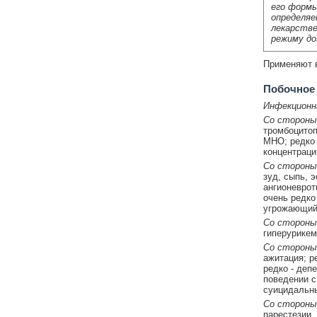
его формы
определяе
лекарстве
режиму до
Применяют в/
Побочное
Инфекционн
Со стороны
тромбоцитоп
МНО; редко 
концентрац
Со стороны
зуд, сыпь, 
ангионеврот
очень редко
угрожающий 
Со стороны
гиперурикем
Со стороны 
ажитация; р
редко - деп
поведении с
суицидальны
Со стороны
парестезии,