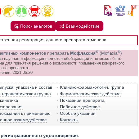
Поиск аналогов
Взаимодействие
рственная регистрация данного препарата отменена
®
®
активных компонентов препарата
Мофлаксия
(Moflaxia
)
я научная информация является обобщающей и не может быть
на для принятия решения о возможности применения конкретного
ного препарата.
ления: 2021.05.20
пуска, упаковка и состав
Клинико-фармакологич. группа
терапевтическая группа
Фармакологическое действие
кинетика
Показания препарата
озирования
Побочное действие
показания к применению
Особые указания
венное взаимодействие
Контакты
регистрационного удостоверения: