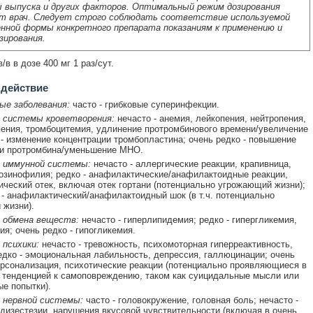
 выпуска и других факторов. Оптимальный режим дозирования
т врач. Следует строго соблюдать соответствие используемой
нной формы конкретного препарата показаниям к применению и
зирования.
в в дозе 400 мг 1 раз/сут.
 действие
ые заболевания:
часто - грибковые суперинфекции.
 системы кроветворения:
нечасто - анемия, лейкопения, нейтропения,
ения, тромбоцитемия, удлинение протромбинового времени/увеличение
- изменение концентрации тромбопластина; очень редко - повышение
ии протромбина/уменьшение МНО.
 иммунной системы:
нечасто - аллергические реакции, крапивница,
эозинофилия; редко - анафилактические/анафилактоидные реакции,
ический отек, включая отек гортани (потенциально угрожающий жизни);
 - анафилактический/анафилактоидный шок (в т.ч. потенциально
жизни).
 обмена веществ:
нечасто - гиперлипидемия; редко - гипергликемия,
ия; очень редко - гипогликемия.
психики:
нечасто - тревожность, психомоторная гиперреактивность,
едко - эмоциональная лабильность, депрессия, галлюцинации; очень
ерсонализация, психотические реакции (потенциально проявляющиеся в
 тенденцией к самоповреждению, таком как суицидальные мысли или
е попытки).
 нервной системы:
часто - головокружение, головная боль; нечасто -
 дизестезии, нарушения вкусовой чувствительности (включая в очень