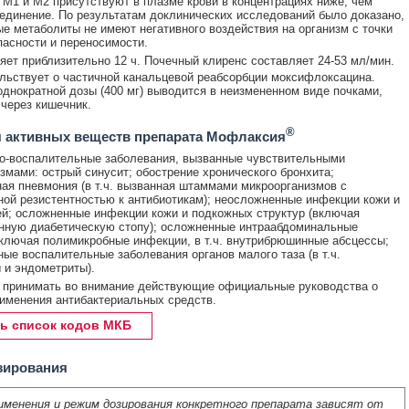
M1 и М2 присутствуют в плазме крови в концентрациях ниже, чем
единение. По результатам доклинических исследований было доказано,
ые метаболиты не имеют негативного воздействия на организм с точки
пасности и переносимости.
ет приблизительно 12 ч. Почечный клиренс составляет 24-53 мл/мин.
льствует о частичной канальцевой реабсорбции моксифлоксацина.
днократной дозы (400 мг) выводится в неизмененном виде почками,
 через кишечник.
®
 активных веществ препарата Мофлаксия
о-воспалительные заболевания, вызванные чувствительными
змами: острый синусит; обострение хронического бронхита;
ая пневмония (в т.ч. вызванная штаммами микроорганизмов с
ой резистентностью к антибиотикам); неосложненные инфекции кожи и
ей; осложненные инфекции кожи и подкожных структур (включая
нную диабетическую стопу); осложненные интраабдоминальные
ключая полимикробные инфекции, в т.ч. внутрибрюшинные абсцессы;
ые воспалительные заболевания органов малого таза (в т.ч.
 и эндометриты).
 принимать во внимание действующие официальные руководства о
именения антибактериальных средств.
ь список кодов МКБ
зирования
именения и режим дозирования конкретного препарата зависят от