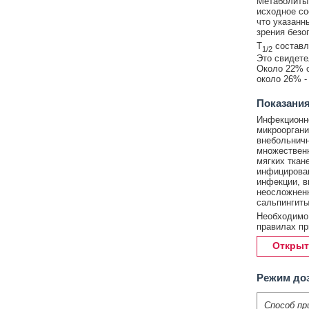
Метаболиты 
исходное со
что указанн
зрения безо
T
составля
1/2
Это свидете
Около 22% о
около 26% -
Показания
Инфекционн
микрооргани
внебольничн
множественн
мягких ткан
инфицирова
инфекции, в
неосложненн
сальпингиты
Необходимо
правилах пр
Открыт
Режим до
Способ пр