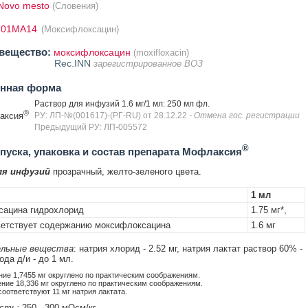
 Novo mesto
(Словения)
J01MA14
(Моксифлоксацин)
вещество:
моксифлоксацин
(moxifloxacin)
Rec.INN
зарегистрированное ВОЗ
енная форма
Раствор для инфузий 1.6 мг/1 мл: 250 мл фл.
®
аксия
РУ: ЛП-№(001617)-(РГ-RU) от 28.12.22
- Отмена гос. регистрации
Предыдущий РУ: ЛП-005572
®
уска, упаковка и состав препарата Мофлаксия
ля инфузий
прозрачный, желто-зеленого цвета.
1 мл
сацина гидрохлорид
1.75 мг*,
етствует содержанию моксифлоксацина
1.6 мг
льные вещества
: натрия хлорид - 2.52 мг, натрия лактат раствор 60% -
вода д/и - до 1 мл.
ние 1,7455 мг округлено по практическим соображениям.
ение 18,336 мг округлено по практическим соображениям.
оответствуют 11 мг натрия лактата.
сть:
250 - 300 мОсм/кг.