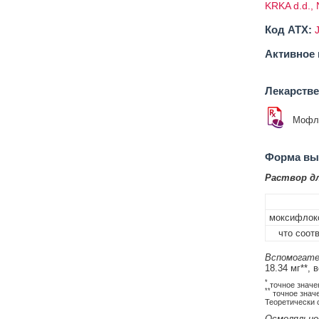
KRKA d.d.,
Код ATX:
Активное 
Лекарств
Мофл
Форма вып
Раствор д
моксифлок
что соотв
Вспомогате
18.34 мг**, 
*
точное значе
**
точное знач
Теоретически с
Осмоляльно