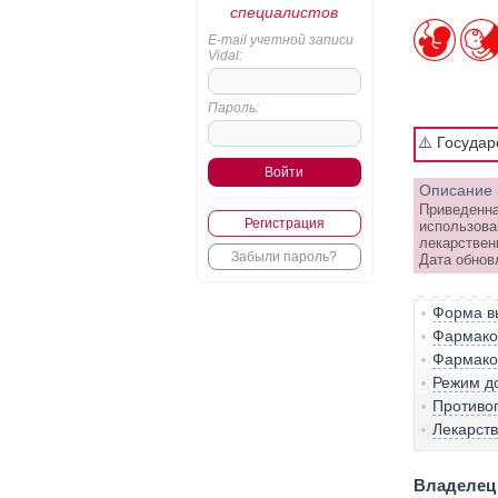
специалистов
E-mail учетной записи
Vidal:
Пароль:
⚠️ Госуда
Описание 
Приведенна
Регистрация
использова
лекарствен
Забыли пароль?
Дата обнов
Форма вы
Фармако-
Фармако
Режим д
Противо
Лекарст
Владелец 