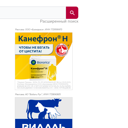
Расширенный поиск
Реклама. ООО «Бионорика», ИНН 772
9590470
Реклама. АО "Видаль Рус", ИНН 772
8043605