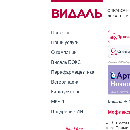
СПРАВОЧН
ЛЕКАРСТВ
Новости
Препа
Наши услуги
Специ
О компании
Видаль БОКС
Реклама. ООО «Бауш
Парафармацевтика
Ветеринария
Калькуляторы
Видаль
МКБ-11
Внедрение ИИ
Мофлакс
💊 Соста
✅ Примен
Вход для