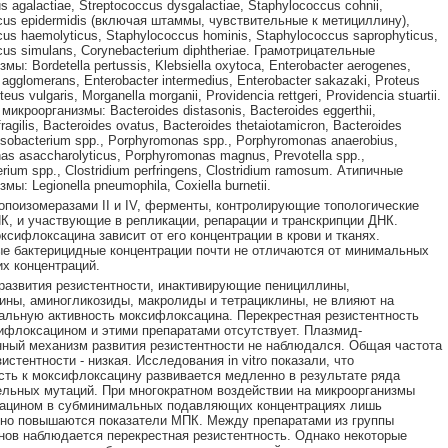
s agalactiae, Streptococcus dysgalactiae, Staphylococcus cohnii,
cus epidermidis (включая штаммы, чувствительные к метициллину),
us haemolyticus, Staphylococcus hominis, Staphylococcus saprophyticus,
us simulans, Corynebacterium diphtheriae. Грамотрицательные
мы: Bordetella pertussis, Klebsiella oxytoca, Enterobacter aerogenes,
 agglomerans, Enterobacter intermedius, Enterobacter sakazaki, Proteus
oteus vulgaris, Morganella morganii, Providencia rettgeri, Providencia stuartii.
икроорганизмы: Bacteroides distasonis, Bacteroides eggerthii,
ragilis, Bacteroides ovatus, Bacteroides thetaiotamicron, Bacteroides
usobacterium spp., Porphyromonas spp., Porphyromonas anaerobius,
s asaccharolyticus, Porphyromonas magnus, Prevotella spp.,
erium spp., Clostridium perfringens, Clostridium ramosum. Атипичные
мы: Legionella pneumophila, Coxiella burnetii.
опоизомеразами II и IV, ферменты, контролирующие топологические
К, и участвующие в репликации, репарации и транскрипции ДНК.
ксифлоксацина зависит от его концентрации в крови и тканях.
 бактерицидные концентрации почти не отличаются от минимальных
х концентраций.
азвития резистентности, инактивирующие пенициллины,
ны, аминогликозиды, макролиды и тетрациклины, не влияют на
альную активность моксифлоксацина. Перекрестная резистентность
флоксацином и этими препаратами отсутствует. Плазмид-
ный механизм развития резистентности не наблюдался. Общая частота
истентности - низкая. Исследования in vitro показали, что
сть к моксифлоксацину развивается медленно в результате ряда
льных мутаций. При многократном воздействии на микроорганизмы
ацином в субминимальных подавляющих концентрациях лишь
но повышаются показатели МПК. Между препаратами из группы
ов наблюдается перекрестная резистентность. Однако некоторые