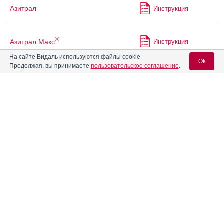
Азитрал
Инструкция
®
Азитрал Макс
Инструкция
На сайте Видаль используются файлы cookie
Ok
Продолжая, вы принимаете
пользовательское соглашение
.
®
Азитрал Мини
Инструкция
Вход для специалистов
®
Азитрокс
Инструкция
E-mail учетной записи Vidal:
Азитромивел
Инструкция
Пароль:
Азитромицин
АЗИТРОМИЦИН АВЕКСИМА
Инструкция
Регистрация
Забыли пароль?
Азитромицин Авексима
Инструкция