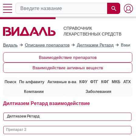
СПРАВОЧНИК
ЛЕКАРСТВЕННЫХ СРЕДСТВ
Видаль
Описание препаратов
Дилтиазем Ретард
Взаимо
Взаимодействие препаратов
Взаимодействие активных веществ
Поиск
По алфавиту
Активные в-ва
КФУ
ФТГ
КФГ
МКБ
АТХ
Компании
Заболевания
Дилтиазем Ретард взаимодействие