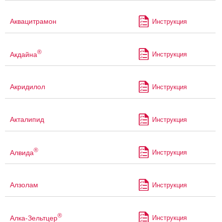
Аквацитрамон
Инструкция
®
Акдайна
Инструкция
Акридилол
Инструкция
Акталипид
Инструкция
®
Алвида
Инструкция
Алзолам
Инструкция
®
Алка-Зельтцер
Инструкция