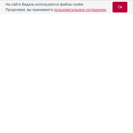
На сайте Видаль используются файлы cookie
Ok
Продолжая, вы принимаете
пользовательское соглашение
.
Алпразолам
Инструкция
Вход для специалистов
Алфузозин
Инструкция
E-mail учетной записи Vidal:
®
Алфупрост
МР
Инструкция
Пароль:
Альбатензин
Инструкция
Альгофетин
Инструкция
Регистрация
Забыли пароль?
®
Алька-Прим
Инструкция