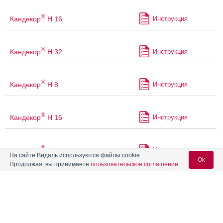
®
Кандекор
H 16
Инструкция
®
Кандекор
H 32
Инструкция
®
Кандекор
H 8
Инструкция
®
Кандекор
Н 16
Инструкция
®
Кандекор
Н 32
Инструкция
На сайте Видаль используются файлы cookie
Ok
Продолжая, вы принимаете
пользовательское соглашение
.
®
Кандекор
Н 8
Инструкция
Вход для специалистов
E-mail учетной записи Vidal:
®
Кандекор
НД 32
Инструкция