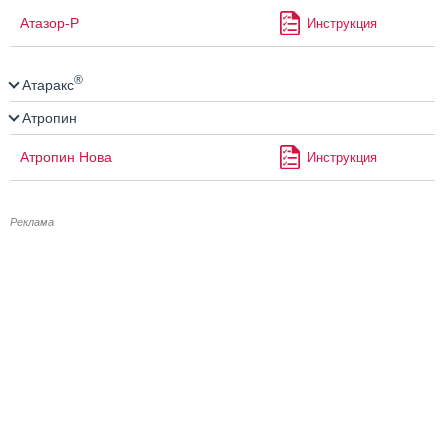
Атазор-Р
Инструкция
®
Атаракс
Атропин
Атропин Нова
Инструкция
Реклама