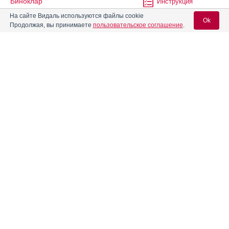
Биноклар
Инструкция
На сайте Видаль используются файлы cookie
Ok
Продолжая, вы принимаете
пользовательское соглашение
.
®
Биовиталь
Инструкция
Вход для специалистов
Бипериден
Инструкция
E-mail учетной записи Vidal:
Биспонса
Инструкция
Пароль:
®
Бонадэ
Инструкция
®
Брилокаин
-адреналин
Инструкция
Регистрация
Забыли пароль?
®
Брилокаин
-Адреналин
Инструкция
Форте