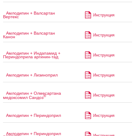
Амлодипин + Валсартан
Инструкция
Вертекс
Амлодипин + Валсартан
Инструкция
Канон
Амлодипин + Индапамид +
Инструкция
Периндоприла аргинин-тад
Амлодипин + Лизиноприл
Инструкция
Амлодипин + Олмесартана
Инструкция
®
медоксомил Сандоз
Амлодипин + Периндоприл
Инструкция
Амлодипин + Периндоприл
Инструкция