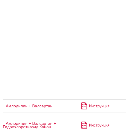
Амлодипин + Валсартан
Инструкция
Амлодипин + Валсартан +
Инструкция
Гидрохлоротиазид Канон