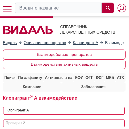
СПРАВОЧНИК
ЛЕКАРСТВЕННЫХ СРЕДСТВ
Видаль
Описание препаратов
Клопигрант А
Взаимодейст
Взаимодействие препаратов
Взаимодействие активных веществ
Поиск
По алфавиту
Активные в-ва
КФУ
ФТГ
КФГ
МКБ
АТХ
Компании
Заболевания
®
Клопигрант
А взаимодействие