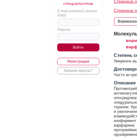
Страница о
специалистов
Страница 
E-mail учетной записи
Vidal:
Пароль:
Молекул
вори
варф
Cтепень с
Умеренно в
Регистрация
Достовер
Забыли пароль?
Часто встр
Описание
Противогриб
антикоагуля
опосредован
эпидурально
терапии. Кр
и увеличени
взаимодейст
изофермент 
варфарина. 
протромбино
одновременн