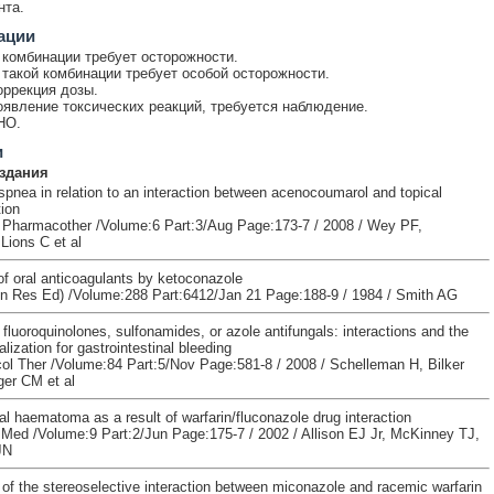
нта.
ации
комбинации требует осторожности.
такой комбинации требует особой осторожности.
оррекция дозы.
явление токсических реакций, требуется наблюдение.
НО.
и
здания
spnea in relation to an interaction between acenocoumarol and topical
ion
 Pharmacother /Volume:6 Part:3/Aug Page:173-7 / 2008 / Wey PF,
 Lions C et al
of oral anticoagulants by ketoconazole
in Res Ed) /Volume:288 Part:6412/Jan 21 Page:188-9 / 1984 / Smith AG
 fluoroquinolones, sulfonamides, or azole antifungals: interactions and the
alization for gastrointestinal bleeding
ol Ther /Volume:84 Part:5/Nov Page:581-8 / 2008 / Schelleman H, Bilker
er CM et al
al haematoma as a result of warfarin/fluconazole drug interaction
Med /Volume:9 Part:2/Jun Page:175-7 / 2002 / Allison EJ Jr, McKinney TJ,
JN
f the stereoselective interaction between miconazole and racemic warfarin