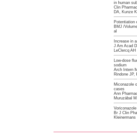
in human sub
Clin Pharmac
DA, Kunze KL
Potentiation 
BMJ /Volume:
al
Increase in a
J Am Acad De
LeClercq AH
Low-dose flu
sodium
Arch Intern 
Rindone JP, 
Miconazole or
cases
Ann Pharmaco
Muruzábal MJ
Voriconazole 
Br J Clin Ph
Kleinermans 