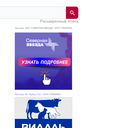
Расширенный поиск
Реклама. НАО "СЕВЕРНАЯ ЗВЕЗДА", ИНН 772
0185196
Реклама. АО "Видаль Рус", ИНН 772
8043605