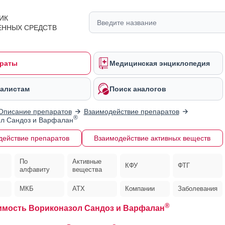
ИК
ЕННЫХ СРЕДСТВ
раты
Медицинская энциклопедия
алистам
Поиск аналогов
Описание препаратов
Взаимодействие препаратов
®
ол Сандоз и Варфалан
действие препаратов
Взаимодействие активных веществ
По
Активные
КФУ
ФТГ
алфавиту
вещества
МКБ
АТХ
Компании
Заболевания
®
мость Вориконазол Сандоз и Варфалан