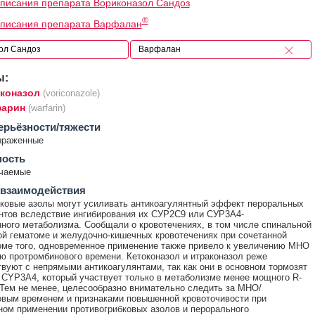
писания препарата Вориконазол Сандоз
®
описания препарата Варфалан
ы:
коназол
(voriconazole)
арин
(warfarin)
ерьёзности/тяжести
ыраженные
ность
ечаемые
 взаимодействия
ковые азолы могут усиливать антикоагулянтный эффект пероральных
нтов вследствие ингибирования их СУР2С9 или СУР3А4-
ного метаболизма. Сообщали о кровотечениях, в том числе спинальной
й гематоме и желудочно-кишечных кровотечениях при сочетанной
оме того, одновременное применение также привело к увеличению МНО
ю протромбинового времени. Кетоконазол и итраконазол реже
вуют с непрямыми антикоагулянтами, так как они в основном тормозят
CYP3A4, который участвует только в метаболизме менее мощного R-
Тем не менее, целесообразно внимательно следить за МНО/
вым временем и признаками повышенной кровоточивости при
ом применении противогрибковых азолов и перорального