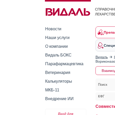
СПРАВОЧН
ЛЕКАРСТВ
Новости
Препа
Наши услуги
Специ
О компании
Видаль БОКС
Видаль
Вориконаз
Парафармацевтика
Взаимо
Ветеринария
Калькуляторы
Поиск
МКБ-11
КФГ
Внедрение ИИ
Совмести
Вход для