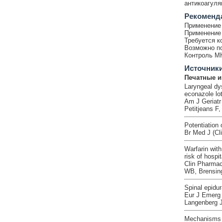
антикоагуля
Рекоменд
Применение 
Применение 
Требуется к
Возможно по
Контроль М
Источник
Печатные и
Laryngeal dy
econazole lot
Am J Geriatr
Petitjeans F,
Potentiation 
Br Med J (Cl
Warfarin with
risk of hospit
Clin Pharmac
WB, Brensing
Spinal epidur
Eur J Emerg 
Langenberg 
Mechanisms o