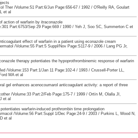
jects
ol Ther /Volume:51 Part:6/Jun Page:656-67 / 1992 / O'Reilly RA, Goulart
 et al
of action of warfarin by itraconazole
301 Part:6753/Sep 29 Page:669 / 1990 / Yeh J, Soo SC, Summerton C et
nticoagulant effect of warfarin in a patient using econazole cream
rmatol /Volume:55 Part:5 Suppl/Nov Page:S117-9 / 2006 / Lang PG Jr,
conazole therapy potentiates the hypoprothrombinemic response of warfarin
Med /Volume:153 Part:1/Jan 11 Page:102-4 / 1993 / Crussell-Porter LL,
Ford MA et al
al gel enhances acenocoumarol anticoagulant activity: a report of three
ther /Volume:33 Part:2/Feb Page:175-7 / 1999 / Ortín M, Olalla JI,
 et al
potentiates warfarin-induced prothrombin time prolongation
armacol /Volume:56 Part:Suppl 1/Dec Page:24-9 / 2003 / Purkins L, Wood N,
D et al