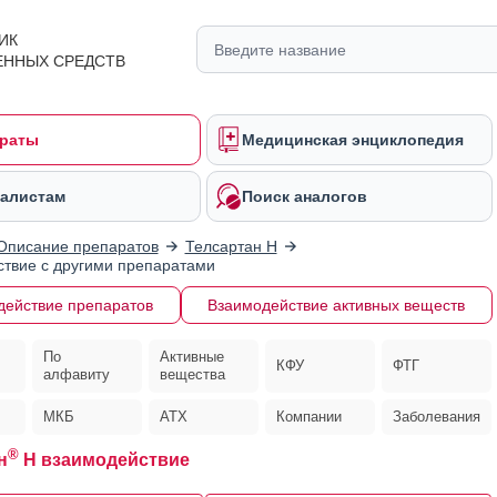
ИК
ЕННЫХ СРЕДСТВ
раты
Медицинская энциклопедия
алистам
Поиск аналогов
Описание препаратов
Телсартан Н
твие с другими препаратами
действие препаратов
Взаимодействие активных веществ
По
Активные
КФУ
ФТГ
алфавиту
вещества
МКБ
АТХ
Компании
Заболевания
®
н
Н взаимодействие