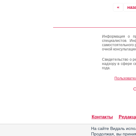
«
наз
Информация о пр
специалистов. Ин
самостоятельного 
очной консультации
Свидетельство о р
надзору в сфере с
года.
Пользовате
C
Контакты
Редакц
На сайте Видаль испо
Продолжая, вы прин