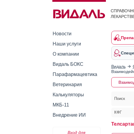
СПРАВОЧН
ЛЕКАРСТВ
Новости
Препа
Наши услуги
Специ
О компании
Видаль БОКС
Видаль
Взаимодейс
Парафармацевтика
Взаимо
Ветеринария
Калькуляторы
Поиск
МКБ-11
КФГ
Внедрение ИИ
Телсарта
Вход для