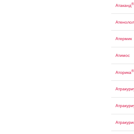
®
Атаканд
Атенолол
Атермик
Атимос
®
Аторика
Атракур
Атракури
Атракури