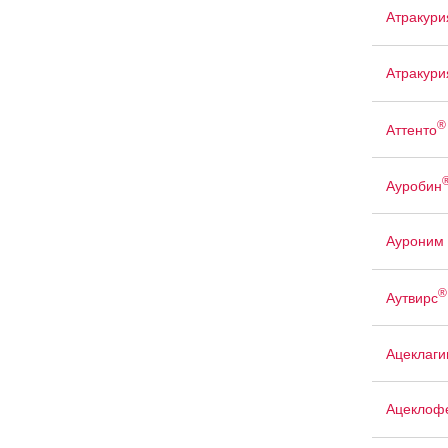
Атракури
Атракури
®
Аттенто
Ауробин
Ауроним
®
Аутвирс
Ацеклаги
Ацеклоф