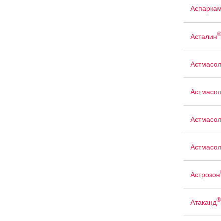
Аспарка
Асталин
Астмасо
Астмасо
Астмасо
Астмасо
Астрозон
®
Атаканд