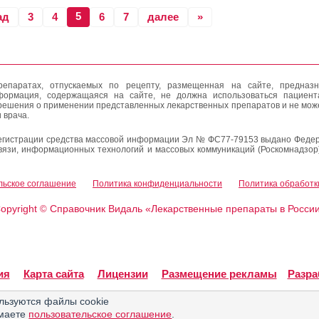
5
ад
3
4
6
7
далее
»
епаратах, отпускаемых по рецепту, размещенная на сайте, предназн
формация, содержащаяся на сайте, не должна использоваться пациен
решения о применении представленных лекарственных препаратов и не мож
 врача.
егистрации средства массовой информации Эл № ФС77-79153 выдано Федер
вязи, информационных технологий и массовых коммуникаций (Роскомнадзор
льское соглашение
Политика конфиденциальности
Политика обработк
opyright
Справочник Видаль «Лекарственные препараты в Росси
©
ия
Карта сайта
Лицензии
Размещение рекламы
Разра
льзуются файлы cookie
имаете
пользовательское соглашение
.