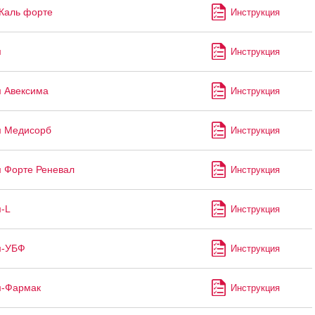
Каль форте
Инструкция
м
Инструкция
 Авексима
Инструкция
м Медисорб
Инструкция
 Форте Реневал
Инструкция
-L
Инструкция
м-УБФ
Инструкция
м-Фармак
Инструкция