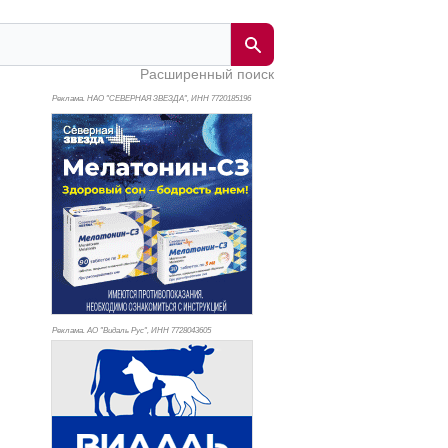
Расширенный поиск
Реклама. НАО "СЕВЕРНАЯ ЗВЕЗДА", ИНН 772
0185196
Реклама. АО "Видаль Рус", ИНН 772
8043605