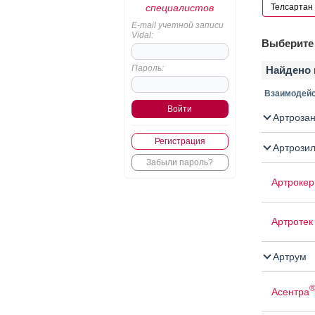
специалистов
E-mail учетной записи
Vidal:
Выберите 
Пароль:
Найдено 
Взаимодейс
Артроза
Регистрация
Артрози
Забыли пароль?
Артрокер
Артротек
Артрум
Асентра