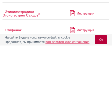
Этинилэстрадиол +
Инструкция
®
Этоногестрел Сандоз
Этифенак
Инструкция
На сайте Видаль используются файлы cookie
Ok
Продолжая, вы принимаете
пользовательское соглашение
.
®
Этривекс
Инструкция
Вход для специалистов
®
Эутирокс
Инструкция
E-mail учетной записи Vidal:
®
Эффароникс
Инструкция
Пароль:
Эхинокор
Инструкция
®
Юнивит