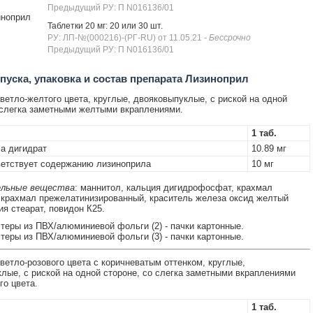
Предыдущий РУ: П N016136/01
иноприл
Таблетки 20 мг: 20 или 30 шт.
РУ: ЛП-№(000216)-(РГ-RU) от 11.05.21
- Бессрочно
Предыдущий РУ: П N016136/01
уска, упаковка и состав препарата Лизиноприл
ветло-желтого цвета, круглые, двояковыпуклые, с риской на одной
 слегка заметными желтыми вкраплениями.
1 таб.
а дигидрат
10.89 мг
етствует содержанию лизиноприла
10 мг
льные вещества
: маннитол, кальция дигидрофосфат, крахмал
 крахмал прежелатинизированный, краситель железа оксид желтый
ия стеарат, повидон К25.
истеры из ПВХ/алюминиевой фольги (2) - пачки картонные.
истеры из ПВХ/алюминиевой фольги (3) - пачки картонные.
ветло-розового цвета с коричневатым оттенком, круглые,
лые, с риской на одной стороне, со слегка заметными вкраплениями
го цвета.
1 таб.