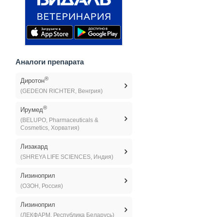
Аналоги препарата
®
Диротон
(GEDEON RICHTER, Венгрия)
®
Ирумед
(BELUPO, Pharmaceuticals &
Cosmetics, Хорватия)
Лизакард
(SHREYA LIFE SCIENCES, Индия)
Лизиноприл
(ОЗОН, Россия)
Лизиноприл
(ЛЕКФАРМ, Республика Беларусь)