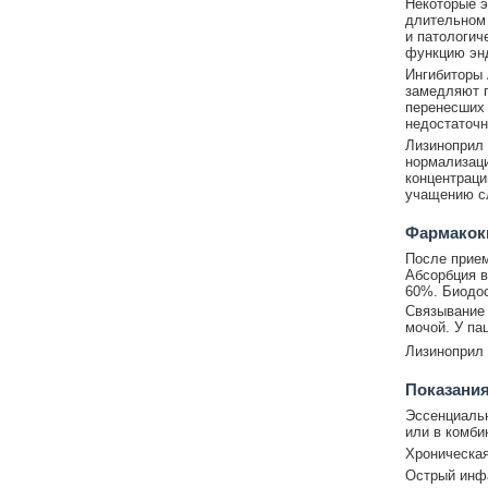
Некоторые 
длительном 
и патологич
функцию энд
Ингибиторы 
замедляют п
перенесших 
недостаточн
Лизиноприл 
нормализаци
концентраци
учащению сл
Фармакок
После прием
Абсорбция в
60%. Биодос
Связывание 
мочой. У па
Лизиноприл 
Показания
Эссенциальн
или в комби
Хроническая
Острый инфа