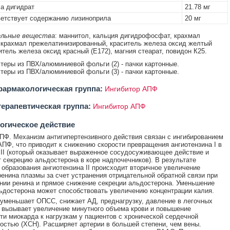
а дигидрат
21.78 мг
етствует содержанию лизиноприла
20 мг
льные вещества
: маннитол, кальция дигидрофосфат, крахмал
 крахмал прежелатинизированный, краситель железа оксид желтый
ситель железа оксид красный (E172), магния стеарат, повидон К25.
истеры из ПВХ/алюминиевой фольги (2) - пачки картонные.
истеры из ПВХ/алюминиевой фольги (3) - пачки картонные.
армакологическая группа:
Ингибитор АПФ
ерапевтическая группа:
Ингибитор АПФ
огическое действие
ПФ. Механизм антигипертензивного действия связан с ингибированием
АПФ, что приводит к снижению скорости превращения ангиотензина I в
 II (который оказывает выраженное сосудосуживающее действие и
 секрецию альдостерона в коре надпочечников). В результате
образования ангиотензина II происходит вторичное увеличение
ренина плазмы за счет устранения отрицательной обратной связи при
ии ренина и прямое снижение секреции альдостерона. Уменьшение
ьдостерона может способствовать увеличению концентрации калия.
уменьшает ОПСС, снижает АД, преднагрузку, давление в легочных
 вызывает увеличение минутного объема крови и повышение
ти миокарда к нагрузкам у пациентов с хронической сердечной
остью (ХСН). Расширяет артерии в большей степени, чем вены.