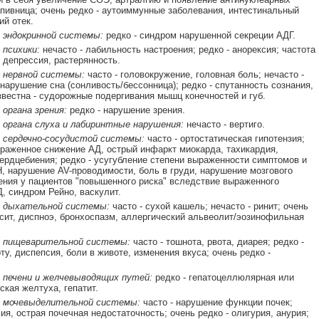
апивница; очень редко - аутоиммунные заболевания, интестинальный
ий отек.
 эндокринной системы:
редко - синдром нарушенной секреции АДГ.
психики:
нечасто - лабильность настроения; редко - анорексия; частота
- депрессия, растерянность.
 нервной системы:
часто - головокружение, головная боль; нечасто -
 нарушение сна (сонливость/бессонница); редко - спутанность сознания,
звестна - судорожные подергивания мышц конечностей и губ.
органа зрения:
редко - нарушение зрения.
 органа слуха и лабиринтные нарушения:
нечасто - вертиго.
 сердечно-сосудистой системы:
часто - ортостатическая гипотензия;
ыраженное снижение АД, острый инфаркт миокарда, тахикардия,
рдцебиения; редко - усугубление степени выраженности симптомов и
, нарушение AV-проводимости, боль в груди, нарушение мозгового
ния у пациентов "повышенного риска" вследствие выраженного
, синдром Рейно, васкулит.
 дыхательной системы:
часто - сухой кашель; нечасто - ринит; очень
усит, диспноэ, бронхоспазм, аллергический альвеолит/эозинофильная
 пищеварительной системы:
часто - тошнота, рвота, диарея; редко -
ту, диспепсия, боли в животе, изменения вкуса; очень редко -
 печени и желчевыводящих путей:
редко - гепатоцеллюлярная или
ская желтуха, гепатит.
 мочевыделительной системы:
часто - нарушение функции почек;
ия, острая почечная недостаточность; очень редко - олигурия, анурия;