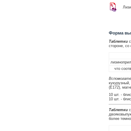
Лиз
Форма вып
Таблетки
с
стороне, со
лизиноприл
что соотв
Вспомогате
кукурузный,
(E172), магн
10 шт. - бл
10 шт. - бл
Таблетки
с
двояковыпук
более темно