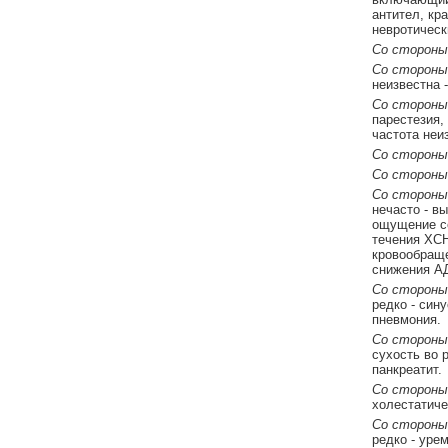
антител, кр
невротическ
Со стороны
Со стороны 
неизвестна 
Со стороны
парестезия,
частота неи
Со стороны 
Со стороны
Со стороны
нечасто - в
ощущение се
течения ХСН
кровообраще
снижения АД
Со стороны
редко - син
пневмония.
Со стороны
сухость во р
панкреатит.
Со стороны
холестатиче
Со стороны
редко - урем