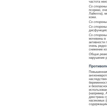
частота неи
Со стороны
псориаз, оч
Лайелла), 
кожи.
Со стороны
Со стороны 
дисфункция;
Со стороны
мочевины в 
активности 
очень редко
снижение ко
Общие реак
нарушение р
Противоп
Повышенная 
ангионеврот
наследствен
беременност
и безопасно
использова
(например, 
декстрана с
насекомых (
содержащими