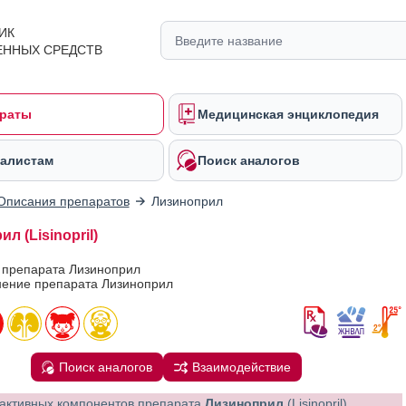
ИК
ЕННЫХ СРЕДСТВ
раты
Медицинская энциклопедия
алистам
Поиск аналогов
Описания препаратов
Лизиноприл
л (Lisinopril)
 препарата Лизиноприл
ение препарата Лизиноприл
Поиск аналогов
Взаимодействие
активных компонентов препарата
Лизиноприл
(Lisinopril)