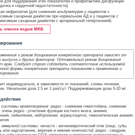
и для поддержания этих показателей и профилактики дисфункции
дочка и сердечной недостаточности).
ая нефропатия (для снижения альбуминурии у пациентов с
симым сахарным диабетом при нормальном АД и у пациентов с
висимым сахарным диабетом с артериальной гипертензией).
ь список кодов МКБ
зирования
именения и режим дозирования конкретного препарата зависят от
 выпуска и других факторов. Оптимальный режим дозирования
т врач. Следует строго соблюдать соответствие используемой
нной формы конкретного препарата показаниям к применению и
зирования.
ют индивидуально, в зависимости от показаний, схемы лечения,
ек. Начальная доза 2.5 мг 1 раз/сут. Поддерживающие дозы 5-20 мг.
 действие
 системы кроветворения:
редко - снижение гемоглобина, снижение
; очень редко - угнетение функции костного мозга, анемия,
ения, лейкопения, нейтропения, агранулоцитоз, гемолитическая анемия,
атия.
 иммунной системы:
нечасто - ангионевротический отек (лицо, губы,
ь или надгортанник, верхние и нижние конечности); редко - синдром,
в себя увеличение СОЭ, артралгию и появление антинуклеарных