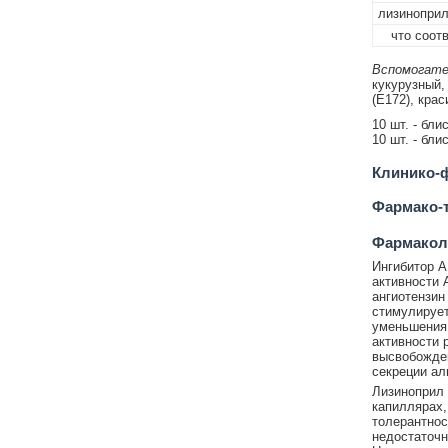
лизиноприл
что соотв
Вспомогате
кукурузный,
(E172), кра
10 шт. - бл
10 шт. - бл
Клинико-ф
Фармако-т
Фармакол
Ингибитор А
активности 
ангиотензин
стимулирует
уменьшения 
активности 
высвобожден
секреции ал
Лизиноприл 
капиллярах,
толерантнос
недостаточн