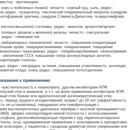
звестна - протеинурия.
 кожи и подкожных тканей:
нечасто - кожный зуд, сыпь, редко -
ень редко - пузырчатка, токсический эпидермальный некролиз (синдром
многоформная эритема, синдром Стивенса-Джонсона, псевдолимфома
 костно-мышечной системы:
редко - миалгия, артралгия/артрит.
половых органов и молочной железы:
нечасто - сексуальная
 редко - гинекомастия.
 лабораторных показателей:
нечасто - повышение концентрации
плазме крови, гиперкреатининемия, гиперкалиемия, повышение
печеночных» трансаминаз, редко - гипербилирубинемия, гипонатриемия;
 - увеличение СОЭ, повышение титра антинуклеарных антител,
нцентрации глюкозы.
ции:
редко - лихорадка, астения, повышенная утомляемость, алопеция,
азвития плода; очень редко - повышенное потоотделение.
оказания к применению
чувствительность к лизиноприлу, другим ингибиторам АПФ;
ический отек в анамнезе, в т.ч. на фоне применения ингибиторов АПФ;
ный отек Квинке или идиопатический ангионевротический отек;
ь; период грудного вскармливания; возраст до 18 лет (эффективность
сть не установлены); гемодиализ или гемофильтрация с
нием высокопроточных диализных мембран с высокой проницаемостью
AN69); аферез липопротеидов низкой плотности с использованием
ульфата; десенсибилизирующая терапия к яду перепончатокрылых
пчелы, осы); одновременное применение с алискиреном и препаратами,
 алискирен, у пациентов с сахарным диабетом и/или умеренными или