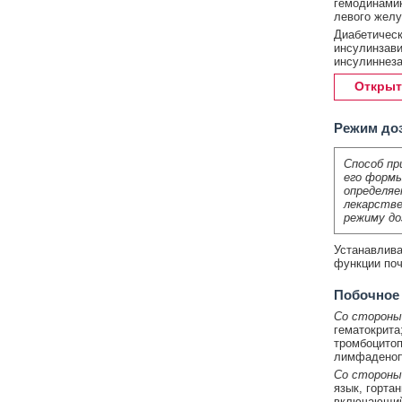
гемодинамик
левого желу
Диабетическ
инсулинзави
инсулиннеза
Открыт
Режим до
Способ пр
его формы
определяе
лекарстве
режиму до
Устанавлива
функции поч
Побочное
Со стороны
гематокрита
тромбоцитоп
лимфаденоп
Со стороны
язык, гортан
включающий 