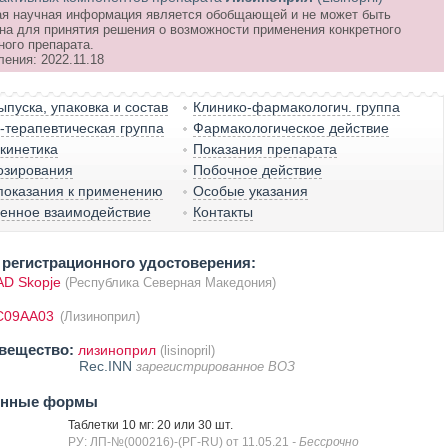
я научная информация является обобщающей и не может быть
на для принятия решения о возможности применения конкретного
ного препарата.
ения: 2022.11.18
пуска, упаковка и состав
Клинико-фармакологич. группа
терапевтическая группа
Фармакологическое действие
кинетика
Показания препарата
озирования
Побочное действие
показания к применению
Особые указания
венное взаимодействие
Контакты
регистрационного удостоверения:
D Skopje
(Республика Северная Македония)
C09AA03
(Лизиноприл)
вещество:
лизиноприл
(lisinopril)
Rec.INN
зарегистрированное ВОЗ
енные формы
Таблетки 10 мг: 20 или 30 шт.
РУ: ЛП-№(000216)-(РГ-RU) от 11.05.21
- Бессрочно