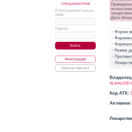
специалистов
Приведенна
использова
E-mail учетной записи
лекарствен
Vidal:
Дата обновл
Пароль:
Форма вы
Фармако-
Фармако
Режим д
Противо
Регистрация
Лекарст
Забыли пароль?
Владелец 
ALKALOID A
Код ATX:
Активное 
Лекарств