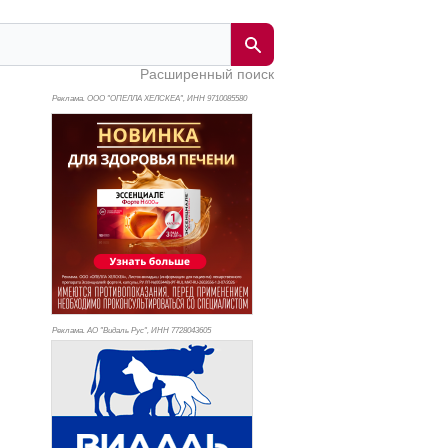
Расширенный поиск
Реклама. ООО "ОПЕЛЛА ХЕЛСКЕА", ИНН 971
0085580
Реклама. АО "Видаль Рус", ИНН 772
8043605