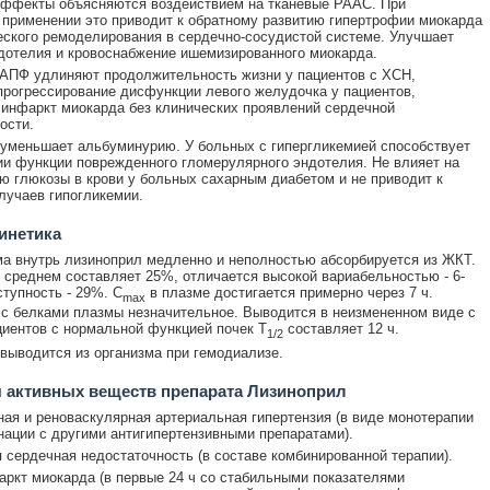
эффекты объясняются воздействием на тканевые РААС. При
применении это приводит к обратному развитию гипертрофии миокарда
еского ремоделирования в сердечно-сосудистой системе. Улучшает
отелия и кровоснабжение ишемизированного миокарда.
АПФ удлиняют продолжительность жизни у пациентов с ХСН,
рогрессирование дисфункции левого желудочка у пациентов,
инфаркт миокарда без клинических проявлений сердечной
ости.
уменьшает альбуминурию. У больных с гипергликемией способствует
и функции поврежденного гломерулярного эндотелия. Не влияет на
ю глюкозы в крови у больных сахарным диабетом и не приводит к
учаев гипогликемии.
инетика
а внутрь лизиноприл медленно и неполностью абсорбируется из ЖКТ.
 среднем составляет 25%, отличается высокой вариабельностью - 6-
тупность - 29%. C
в плазме достигается примерно через 7 ч.
max
с белками плазмы незначительное. Выводится в неизмененном виде с
циентов с нормальной функцией почек T
составляет 12 ч.
1/2
выводится из организма при гемодиализе.
 активных веществ препарата Лизиноприл
ая и реноваскулярная артериальная гипертензия (в виде монотерапии
нации с другими антигипертензивными препаратами).
 сердечная недостаточность (в составе комбинированной терапии).
ркт миокарда (в первые 24 ч со стабильными показателями