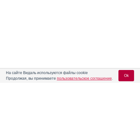
На сайте Видаль используются файлы cookie
Ok
Продолжая, вы принимаете
пользовательское соглашение
.
Содержание
Вход для специалистов
E-mail учетной записи Vidal:
Форма выпуска, упаковка и состав
Клинико-фармакологич. группа
Пароль:
Фармако-терапевтическая группа