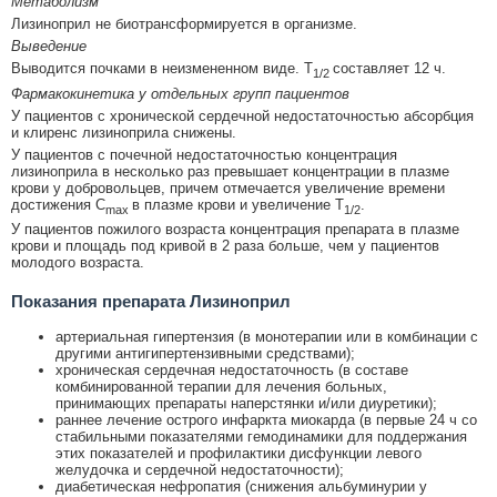
Метаболизм
Лизиноприл не биотрансформируется в организме.
Выведение
Выводится почками в неизмененном виде. T
составляет 12 ч.
1/2
Фармакокинетика у отдельных групп пациентов
У пациентов с хронической сердечной недостаточностью абсорбция
и клиренс лизиноприла снижены.
У пациентов с почечной недостаточностью концентрация
лизиноприла в несколько раз превышает концентрации в плазме
крови у добровольцев, причем отмечается увеличение времени
достижения C
в плазме крови и увеличение T
.
max
1/2
У пациентов пожилого возраста концентрация препарата в плазме
крови и площадь под кривой в 2 раза больше, чем у пациентов
молодого возраста.
Показания препарата Лизиноприл
артериальная гипертензия (в монотерапии или в комбинации с
другими антигипертензивными средствами);
хроническая сердечная недостаточность (в составе
комбинированной терапии для лечения больных,
принимающих препараты наперстянки и/или диуретики);
раннее лечение острого инфаркта миокарда (в первые 24 ч со
стабильными показателями гемодинамики для поддержания
этих показателей и профилактики дисфункции левого
желудочка и сердечной недостаточности);
диабетическая нефропатия (снижения альбуминурии у