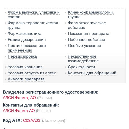
Форма выпуска, упаковка и
Клинико-фармакологич.
состав
группа
Фармако-терапевтическая
Фармакологическое
группа
действие
Фармакокинетика
Показания препарата
Режим дозирования
Побочное действие
Противопоказания к
Особые указания
применению
Передозировка
Лекарственное
взаимодействие
Условия хранения
Срок годности
Условия отпуска из аптек
Контакты для обращений
Аналоги препарата
Владелец регистрационного удостоверения:
АЛСИ Фарма, АО
(Россия)
Контакты для обращений:
АЛСИ Фарма АО
(Россия)
Код ATX:
C09AA03
(Лизиноприл)