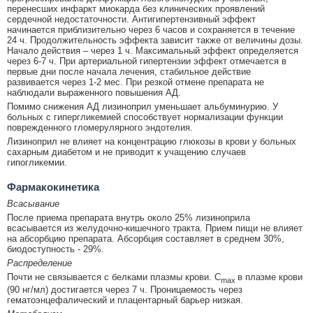
перенесших инфаркт миокарда без клинических проявлений
сердечной недостаточности. Антигипертензивный эффект
начинается приблизительно через 6 часов и сохраняется в течение
24 ч. Продолжительность эффекта зависит также от величины дозы.
Начало действия – через 1 ч. Максимальный эффект определяется
через 6-7 ч. При артериальной гипертензии эффект отмечается в
первые дни после начала лечения, стабильное действие
развивается через 1-2 мес. При резкой отмене препарата не
наблюдали выраженного повышения АД.
Помимо снижения АД лизиноприл уменьшает альбуминурию. У
больных с гипергликемией способствует нормализации функции
поврежденного гломерулярного эндотелия.
Лизиноприл не влияет на концентрацию глюкозы в крови у больных
сахарным диабетом и не приводит к учащению случаев
гипогликемии.
Фармакокинетика
Всасывание
После приема препарата внутрь около 25% лизиноприла
всасывается из желудочно-кишечного тракта. Прием пищи не влияет
на абсорбцию препарата. Абсорбция составляет в среднем 30%,
биодоступность - 29%.
Распределение
Почти не связывается с белками плазмы крови. C
в плазме крови
max
(90 нг/мл) достигается через 7 ч. Проницаемость через
гематоэнцефалический и плацентарный барьер низкая.