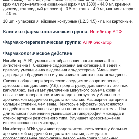
крахмал прежелатинизированный (крахмал 1500) - 44.0 мг, кремния
диоксид коллоидный (аэросил) - 0.5 мг, тальк - 4.0 мг, магния стеарат
- 2.0 мг.
10 шт. - упаковки ячейковые контурные (1,2,3,4,5) - пачки картонные.
Клинико-фармакологическая группа:
Ингибитор АПФ
Фармако-терапевтическая группа:
АПФ блокатор
Фармакологическое действие
Ингибитор АПФ, уменьшает образование ангиотензина II из
ангиотензина I. Снижение содержания ангиотензина II ведет к
прямому уменьшению выделения альдостерона. Уменьшает
деградацию брадикинина и увеличивает синтез простагландинов.
Снижает общее периферическое сосудистое сопротивление,
артериальное давление (АД), преднагрузку, давление в легочных
капиллярах, вызывает увеличение минутного объема крови и
повышение толерантности миокарда к нагрузкам у больных с
хронической сердечной недостаточностью. Расширяет артерии в
большей степени, чем вены. Некоторые эффекты объясняются
воздействием на тканевые ренин-ангиотензиновые системы. При
длительном применении уменьшается гипертрофия миокарда и
стенок артерий резистивного типа. Улучшает кровоснабжение
ишемизированного миокарда.
Ингибиторы АПФ удлиняют продолжительность жизни у больных
хронической сердечной недостаточностью, замедляют
прогрессирование дисфункции левого желудочка у больных,