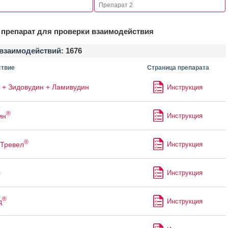
препарат для проверки взаимодействия
взаимодействий:
1676
твие
Страница препарата
 + Зидовудин + Ламивудин
Инструкция
®
ин
Инструкция
®
Тревел
Инструкция
с
Инструкция
®
д
Инструкция