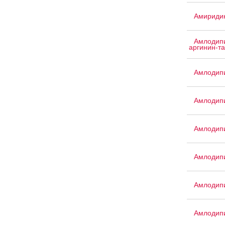
Амириди
Амлодипи
аргинин-т
Амлодипи
Амлодип
Амлодип
Амлодипи
Амлодип
Амлодип