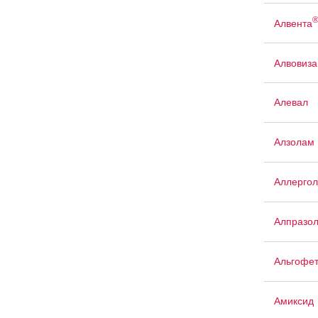
Алвента
Алвовиза
Алевал
Алзолам
Аллергол
Алпразо
Альгофе
Амиксид