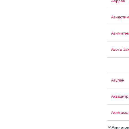
Аерран
Азидоти
Азимите
Азота За
Азулан
Аквацит
Акимасо
Акинето