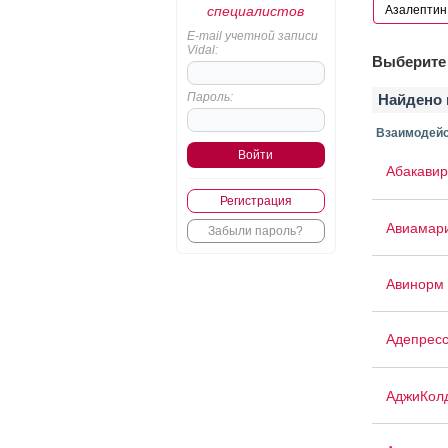
специалистов
E-mail учетной записи
Vidal:
Выберите 
Пароль:
Найдено 
Взаимодейс
Абакавир
Регистрация
Авиамар
Забыли пароль?
Авинорм 
Адепрес
АджиКол