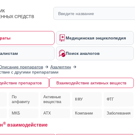
ИК
ЕННЫХ СРЕДСТВ
раты
Медицинская энциклопедия
алистам
Поиск аналогов
Описание препаратов
Азалептин
твие с другими препаратами
действие препаратов
Взаимодействие активных веществ
По
Активные
КФУ
ФТГ
алфавиту
вещества
МКБ
АТХ
Компании
Заболевания
®
н
взаимодействие