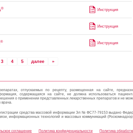
®
а
Инструкция
Инструкция
®
с
Инструкция
3
4
5
далее
»
епаратах, отпускаемых по рецепту, размещенная на сайте, предназн
формация, содержащаяся на сайте, не должна использоваться пациен
решения о применении представленных лекарственных препаратов и не мож
 врача.
егистрации средства массовой информации Эл № ФС77-79153 выдано Федер
вязи, информационных технологий и массовых коммуникаций (Роскомнадзор
льское соглашение
Политика конфиденциальности
Политика обработк