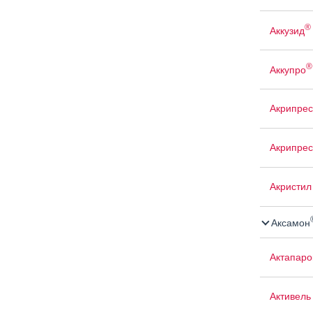
®
Аккузид
®
Аккупро
Акрипрес
Акрипрес
Акристил
Аксамон
Актапаро
Активель