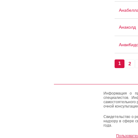
Анабелл
Анаколд
АнвиКид
1
2
Информация о пр
специалистов. Ин
самостоятельного 
очной консультации
Свидетельство о р
надзору в сфере с
года.
Пользовате