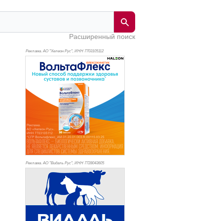
Расширенный поиск
Реклама. АО "Хелеон Рус", ИНН 770
3105112
Реклама. АО "Видаль Рус", ИНН 772
8043605