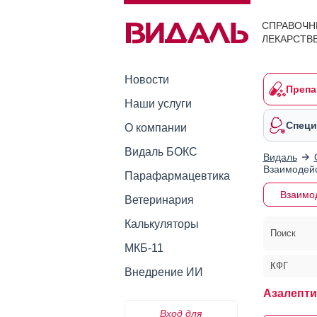
СПРАВОЧН
ЛЕКАРСТВ
Новости
Препа
Наши услуги
Специ
О компании
Видаль БОКС
Видаль
Взаимодейс
Парафармацевтика
Взаимо
Ветеринария
Калькуляторы
Поиск
МКБ-11
КФГ
Внедрение ИИ
Азалепти
Вход для