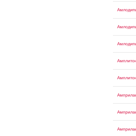
Амлодипи
Амлодип
Амлодип
Амплито
Амплито
Амприла
Амприла
Амприла