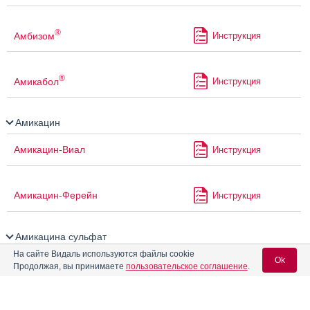
®
Амбизом
Инструкция
®
Амикабол
Инструкция
Амикацин
Амикацин-Виал
Инструкция
Амикацин-Ферейн
Инструкция
Амикацина сульфат
На сайте Видаль используются файлы cookie
Ok
Амиксид
Инструкция
Продолжая, вы принимаете
пользовательское соглашение
.
Аминосол-Нео Е
Инструкция