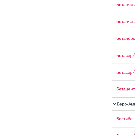
Бетагист
Бетагист
Бетанор
Бетасерк
Бетасерк
Бетацент
Веро-Ам
Вестибо