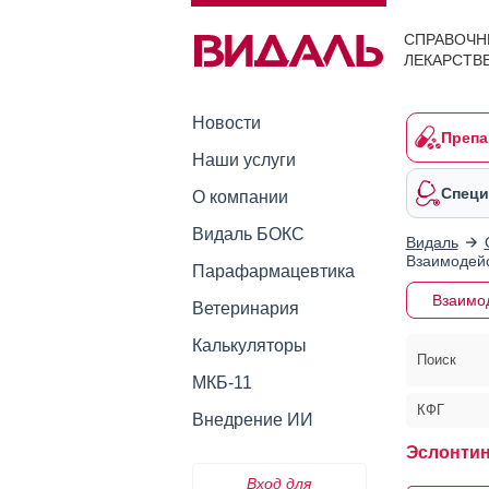
СПРАВОЧН
ЛЕКАРСТВ
Новости
Препа
Наши услуги
Специ
О компании
Видаль БОКС
Видаль
Взаимодейс
Парафармацевтика
Взаимо
Ветеринария
Калькуляторы
Поиск
МКБ-11
КФГ
Внедрение ИИ
Эслонтин
Вход для