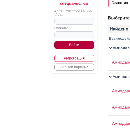
специалистов
E-mail учетной записи
Vidal:
Выберите 
Пароль:
Найдено 
Взаимодейс
Амиодар
Регистрация
Амиодар
Забыли пароль?
Амиодар
Амиодар
Амиодар
Амиодар