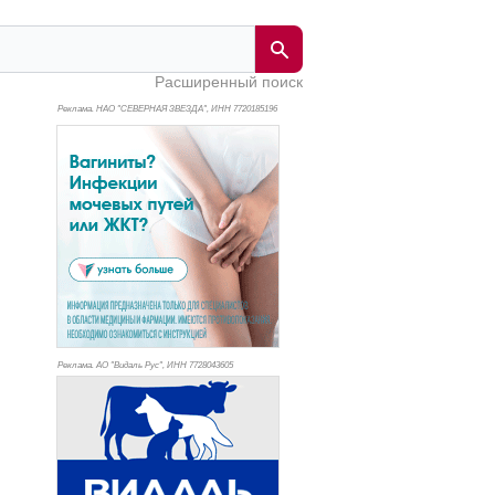
Расширенный поиск
Реклама. НАО "СЕВЕРНАЯ ЗВЕЗДА", ИНН 772
0185196
Реклама. АО "Видаль Рус", ИНН 772
8043605