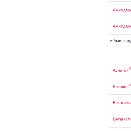
Амиодар
Амиодар
Амиокор
Аснитон
Бетавер
Бетагист
Бетагист