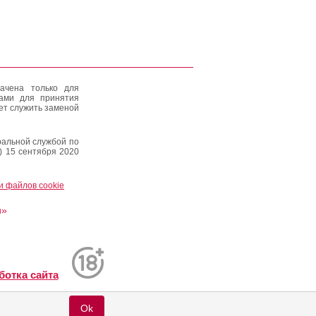
ачена только для
тами для принятия
ет служить заменой
альной службой по
) 15 сентября 2020
и файлов cookie
и»
ботка сайта
Ok