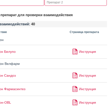
препарат для проверки взаимодействия
взаимодействий:
40
твие
Страница препарата
он
он Белупо
Инструкция
он Велфарм
он Сандоз
Инструкция
он Фармасинтез
Инструкция
он-OBL
Инструкция