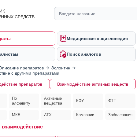
ИК
ЕННЫХ СРЕДСТВ
раты
Медицинская энциклопедия
алистам
Поиск аналогов
Описание препаратов
Эслонтин
твие с другими препаратами
действие препаратов
Взаимодействие активных веществ
По
Активные
КФУ
ФТГ
алфавиту
вещества
МКБ
АТХ
Компании
Заболевания
 взаимодействие