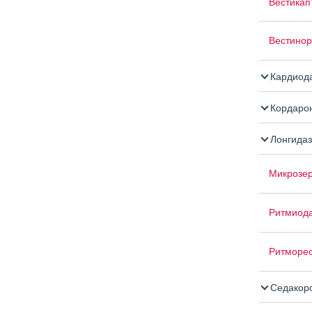
Вестикап
Вестино
Кардиод
Кордаро
Лонгидаз
Микрозе
Ритмиод
Ритморес
Седакор