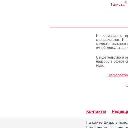
®
Тагиста
Информация о пр
специалистов. Ин
самостоятельного 
очной консультации
Свидетельство о р
надзору в сфере с
года.
Пользовате
C
Контакты
Редакц
На сайте Видаль испо
Продолжая, вы прин