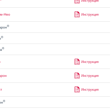
Инструкция
рм-Нео
Инструкция
®
арон
®
н
®
а
р
Инструкция
арон
Инструкция
т
Инструкция
®
он