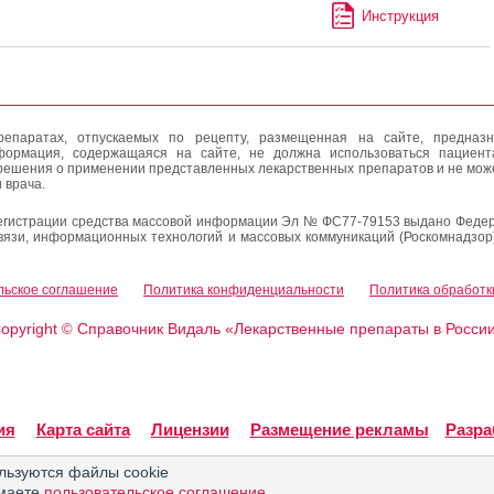
Инструкция
епаратах, отпускаемых по рецепту, размещенная на сайте, предназн
формация, содержащаяся на сайте, не должна использоваться пациен
решения о применении представленных лекарственных препаратов и не мож
 врача.
егистрации средства массовой информации Эл № ФС77-79153 выдано Федер
вязи, информационных технологий и массовых коммуникаций (Роскомнадзор
льское соглашение
Политика конфиденциальности
Политика обработк
opyright
Справочник Видаль «Лекарственные препараты в Росси
©
ия
Карта сайта
Лицензии
Размещение рекламы
Разра
льзуются файлы cookie
имаете
пользовательское соглашение
.