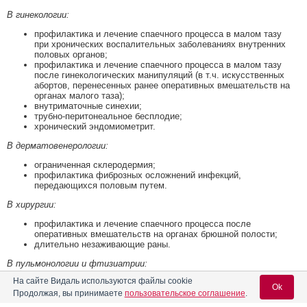
В гинекологии:
профилактика и лечение спаечного процесса в малом тазу
при хронических воспалительных заболеваниях внутренних
половых органов;
профилактика и лечение спаечного процесса в малом тазу
после гинекологических манипуляций (в т.ч. искусственных
абортов, перенесенных ранее оперативных вмешательств на
органах малого таза);
внутриматочные синехии;
трубно-перитонеальное бесплодие;
хронический эндомиометрит.
В дерматовенерологии:
ограниченная склеродермия;
профилактика фиброзных осложнений инфекций,
передающихся половым путем.
В хирургии:
профилактика и лечение спаечного процесса после
оперативных вмешательств на органах брюшной полости;
длительно незаживающие раны.
В пульмонологии и фтизиатрии:
На сайте Видаль используются файлы cookie
пневмофиброз;
Ok
сидероз;
Продолжая, вы принимаете
пользовательское соглашение
.
туберкулез (кавернозно-фиброзный, инфильтративный,