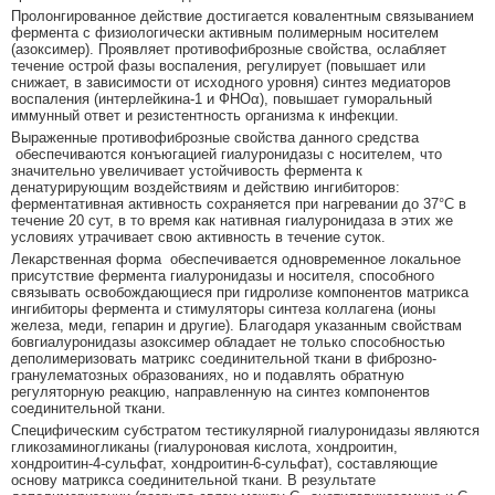
Пролонгированное действие достигается ковалентным связыванием
фермента с физиологически активным полимерным носителем
(азоксимер). Проявляет противофиброзные свойства, ослабляет
течение острой фазы воспаления, регулирует (повышает или
снижает, в зависимости от исходного уровня) синтез медиаторов
воспаления (интерлейкина-1 и ФНОα), повышает гуморальный
иммунный ответ и резистентность организма к инфекции.
Выраженные противофиброзные свойства данного средства
обеспечиваются конъюгацией гиалуронидазы с носителем, что
значительно увеличивает устойчивость фермента к
денатурирующим воздействиям и действию ингибиторов:
ферментативная активность сохраняется при нагревании до 37°С в
течение 20 сут, в то время как нативная гиалуронидаза в этих же
условиях утрачивает свою активность в течение суток.
Лекарственная форма обеспечивается одновременное локальное
присутствие фермента гиалуронидазы и носителя, способного
связывать освобождающиеся при гидролизе компонентов матрикса
ингибиторы фермента и стимуляторы синтеза коллагена (ионы
железа, меди, гепарин и другие). Благодаря указанным свойствам
бовгиалуронидазы азоксимер обладает не только способностью
деполимеризовать матрикс соединительной ткани в фиброзно-
гранулематозных образованиях, но и подавлять обратную
регуляторную реакцию, направленную на синтез компонентов
соединительной ткани.
Специфическим субстратом тестикулярной гиалуронидазы являются
гликозаминогликаны (гиалуроновая кислота, хондроитин,
хондроитин-4-сульфат, хондроитин-6-сульфат), составляющие
основу матрикса соединительной ткани. В результате