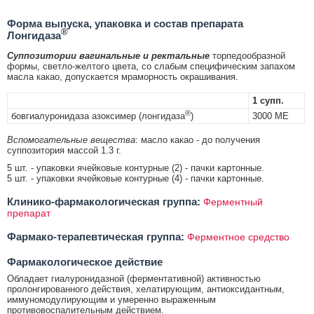
Форма выпуска, упаковка и состав препарата
®
Лонгидаза
Суппозитории вагинальные и ректальные
торпедообразной
формы, светло-желтого цвета, со слабым специфическим запахом
масла какао, допускается мраморность окрашивания.
1 супп.
®
бовгиалуронидаза азоксимер (лонгидаза
)
3000 МЕ
Вспомогательные вещества
: масло какао - до получения
суппозитория массой 1.3 г.
5 шт. - упаковки ячейковые контурные (2) - пачки картонные.
5 шт. - упаковки ячейковые контурные (4) - пачки картонные.
Клинико-фармакологическая группа:
Ферментный
препарат
Фармако-терапевтическая группа:
Ферментное средство
Фармакологическое действие
Обладает гиалуронидазной (ферментативной) активностью
пролонгированного действия, хелатирующим, антиоксидантным,
иммуномодулирующим и умеренно выраженным
противовоспалительным действием.