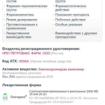
состав
группа
Фармако-терапевтическая
Фармакологическое
группа
действие
Фармакокинетика
Показания препарата
Режим дозирования
Побочное действие
Противопоказания к
Особые указания
применению
Лекарственное
Взаимодействие с другими
взаимодействие
препаратами
Владелец регистрационного удостоверения:
НПО ПЕТРОВАКС ФАРМ, ООО
(Россия)
Код ATX:
V03AX
(Прочие лечебные средства)
Активное вещество:
бовгиалуронидаза азоксимер
(bovhyaluronidase azoximer)
Rec.INN
зарегистрированное ВОЗ
Лекарственная форма
Суппозитории вагинальные и ректальные 3000 МЕ:
10 или 20 шт.
®
Лонгидаза
РУ: ЛП-№(009588)-(РГ-RU) от 04.04.25
- Бессрочно
Предыдущий РУ: ЛСР-002940/07