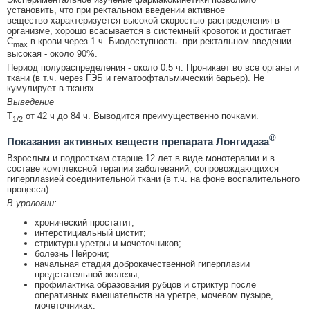
установить, что при ректальном введении активное
вещество характеризуется высокой скоростью распределения в
организме, хорошо всасывается в системный кровоток и достигает
C
в крови через 1 ч. Биодоступность при ректальном введении
max
высокая - около 90%.
Период полураспределения - около 0.5 ч. Проникает во все органы и
ткани (в т.ч. через ГЭБ и гематоофтальмический барьер). Не
кумулирует в тканях.
Выведение
Т
от 42 ч до 84 ч. Выводится преимущественно почками.
1/2
®
Показания активных веществ препарата Лонгидаза
Взрослым и подросткам старше 12 лет в виде монотерапии и в
составе комплексной терапии заболеваний, сопровождающихся
гиперплазией соединительной ткани (в т.ч. на фоне воспалительного
процесса).
В урологии:
хронический простатит;
интерстициальный цистит;
стриктуры уретры и мочеточников;
болезнь Пейрони;
начальная стадия доброкачественной гиперплазии
предстательной железы;
профилактика образования рубцов и стриктур после
оперативных вмешательств на уретре, мочевом пузыре,
мочеточниках.