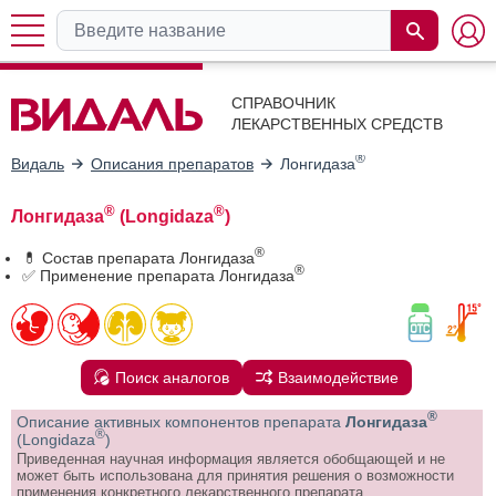
СПРАВОЧНИК
ЛЕКАРСТВЕННЫХ СРЕДСТВ
®
Видаль
Описания препаратов
Лонгидаза
®
®
Лонгидаза
(Longidaza
)
®
💊 Состав препарата Лонгидаза
®
✅ Применение препарата Лонгидаза
Поиск аналогов
Взаимодействие
®
Описание активных компонентов препарата
Лонгидаза
®
(Longidaza
)
Приведенная научная информация является обобщающей и не
может быть использована для принятия решения о возможности
применения конкретного лекарственного препарата.