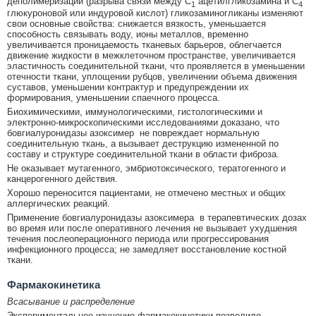
деполимеризации (разрыва связи между С
ацетилгликозамина и С
1
4
глюкуроновой или индуровой кислот) гликозаминогликаны изменяют
свои основные свойства: снижается вязкость, уменьшается
способность связывать воду, ионы металлов, временно
увеличивается проницаемость тканевых барьеров, облегчается
движение жидкости в межклеточном пространстве, увеличивается
эластичность соединительной ткани, что проявляется в уменьшении
отечности ткани, уплощении рубцов, увеличении объема движения
суставов, уменьшении контрактур и предупреждении их
формирования, уменьшении спаечного процесса.
Биохимическими, иммунологическими, гистологическими и
электронно-микроскопическими исследованиями доказано, что
бовгиалуронидазы азоксимер не повреждает нормальную
соединительную ткань, а вызывает деструкцию измененной по
составу и структуре соединительной ткани в области фиброза.
Не оказывает мутагенного, эмбриотоксического, тератогенного и
канцерогенного действия.
Хорошо переносится пациентами, не отмечено местных и общих
аллергических реакций.
Применение бовгиалуронидазы азоксимера в терапевтических дозах
во время или после оперативного лечения не вызывает ухудшения
течения послеоперационного периода или прогрессирования
инфекционного процесса; не замедляет восстановление костной
ткани.
Фармакокинетика
Всасывание и распределение
Экспериментальное изучение фармакокинетики позволило