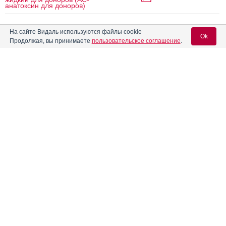
анатоксин для доноров)
На сайте Видаль используются файлы cookie
®
АнвиКидс
Инструкция
Ok
Продолжая, вы принимаете
пользовательское соглашение
.
®
АнвиМакс
Инструкция
Вход для специалистов
E-mail учетной записи Vidal:
АнГрикапс максима
Инструкция
Пароль:
Антигриппин
Инструкция
Антигриппин-максимум
Инструкция
Регистрация
Забыли пароль?
Антигриппин-ОРВИ нео
Инструкция