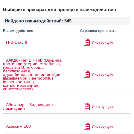
Выберите препарат для проверки взаимодействия
Найдено взаимодействий:
549
Взаимодействие
Страница препарата
H-B-Вакс II
Инструкция
аАКДС-Геп B + Hib (Вакцина
против дифтерии, столбняка,
гепатита B, коклюша
бесклеточная,
Инструкция
адсорбированная, инфекции,
вызываемой Haemophilus
influenzae тип b,
конъюгированная
синтетическая)
Абакавир + Зидовудин +
Инструкция
Ламивудин
Аваксим 160
Инструкция