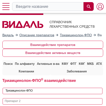
СПРАВОЧНИК
ЛЕКАРСТВЕННЫХ СРЕДСТВ
Видаль
Описание препаратов
Триамцинолон-ФПО
Взаи
Взаимодействие препаратов
Взаимодействие активных веществ
Поиск
По алфавиту
Активные в-ва
КФУ
ФТГ
КФГ
МКБ
АТХ
Компании
Заболевания
®
Триамцинолон-ФПО
взаимодействие