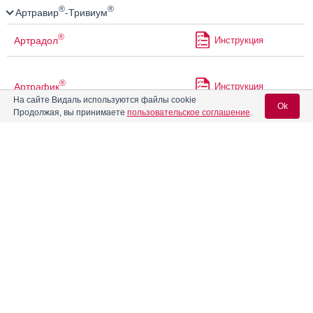
®
®
Артравир
-Тривиум
®
Артрадол
Инструкция
®
Артрафик
Инструкция
На сайте Видаль используются файлы cookie
Ok
Продолжая, вы принимаете
пользовательское соглашение
.
®
Артрафик
Про
Инструкция
Вход для специалистов
Артрин
Инструкция
E-mail учетной записи Vidal:
®
Артроджект
Инструкция
Пароль:
®
Артрозан
Артрозилен