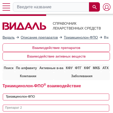
СПРАВОЧНИК
ЛЕКАРСТВЕННЫХ СРЕДСТВ
Видаль
Описание препаратов
Триамцинолон-ФПО
Взаи
Взаимодействие препаратов
Взаимодействие активных веществ
Поиск
По алфавиту
Активные в-ва
КФУ
ФТГ
КФГ
МКБ
АТХ
Компании
Заболевания
®
Триамцинолон-ФПО
взаимодействие