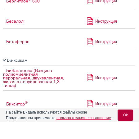
Берлитион
600
Инструкция
Бесалол
Инструкция
Бетаферон
Инструкция
Би-ксикам
БиВак полио (Вакцина
полиомиелитная
Инструкция
пероральная, двухвалентная,
живая аттенуированная 1,3
типов)
®
Бикситор
Инструкция
На сайте Видаль используются файлы cookie
Ok
Продолжая, вы принимаете
пользовательское соглашение
.
®
Бинноферон альфа
Инструкция