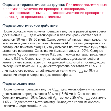
Фармако-терапевтическая группа:
Противовоспалительные
и противоревматические препараты; нестероидные
противовоспалительные и противоревматические препараты;
производные пропионовой кислоты
Фармакологическое действие
После однократного приема препарата внутрь в разовой дозе время
достижения C
декскетопрофена в плазме крови составляет в
max
среднем 30 мин (15–60 мин). Одновременный прием пищи замедляет
всасывание декскетопрофена. Значения AUC после однократного и
повторного приемов сходны, что указывает на отсутствие кумуляции
активного вещества. Связывание белками плазмы - 99%. Среднее
значение V
составляет менее 0.25 л/кг, период полураспределения
d
- около 0.35 ч. Основным путем метаболизма декскетопрофена
является его конъюгация с глюкуроновой кислотой с последующим
выведением почками. Т
декскетопрофена составляет 1.65 ч. У
1/2
лиц пожилого возраста наблюдаются удлинение Т
до 48% и
1/2
снижение общего клиренса декскетопрофена.
Фармакокинетика
После приема препарата внутрь C
декскетопрофена у человека
max
достигается в среднем через 30 мин (15-60 мин). Связывание с
белками плазмы - 99%. Средний V
- менее 0.25 л/кг. T
составляет
d
1/2
1.65 ч. Подвергается метаболизму. Выводится главным образом
почками в виде метаболитов.