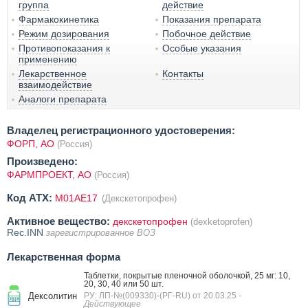
группа
действие
Фармакокинетика
Показания препарата
Режим дозирования
Побочное действие
Противопоказания к
Особые указания
применению
Лекарственное
Контакты
взаимодействие
Аналоги препарата
Владелец регистрационного удостоверения:
ФОРП, АО
(Россия)
Произведено:
ФАРМПРОЕКТ, АО
(Россия)
Код ATX:
M01AE17
(Декскетопрофен)
Активное вещество:
декскетопрофен
(dexketoprofen)
Rec.INN
зарегистрированное ВОЗ
Лекарственная форма
Таблетки, покрытые пленочной оболочкой, 25 мг: 10,
20, 30, 40 или 50 шт.
Дексолитин
РУ: ЛП-№(009330)-(РГ-RU) от 20.03.25
-
Действующее