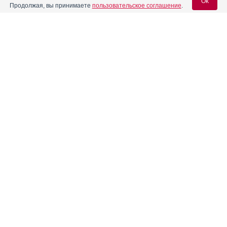
Ok
Продолжая, вы принимаете
пользовательское соглашение
.
Содержание
Вход для специалистов
E-mail учетной записи Vidal:
Форма выпуска, упаковка и состав
Клинико-фармакологич. группа
Пароль:
Фармако-терапевтическая группа
Фармакологическое действие
Фармакокинетика
Показания препарата
Регистрация
Забыли пароль?
Режим дозирования
Побочное действие
Противопоказания к применению