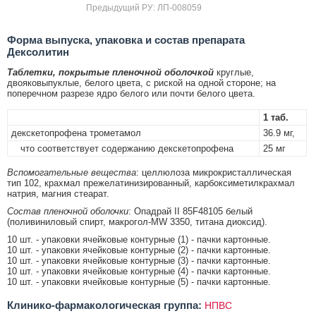
Предыдущий РУ: ЛП-008059
Форма выпуска, упаковка и состав препарата
Дексолитин
Таблетки, покрытые пленочной оболочкой
круглые,
двояковыпуклые, белого цвета, с риской на одной стороне; на
поперечном разрезе ядро белого или почти белого цвета.
1 таб.
декскетопрофена трометамол
36.9 мг,
что соответствует содержанию декскетопрофена
25 мг
Вспомогательные вещества
: целлюлоза микрокристаллическая
тип 102, крахмал прежелатинизированный, карбоксиметилкрахмал
натрия, магния стеарат.
Состав пленочной оболочки
: Опадрай II 85F48105 белый
(поливиниловый спирт, макрогол-MW 3350, титана диоксид).
10 шт. - упаковки ячейковые контурные (1) - пачки картонные.
10 шт. - упаковки ячейковые контурные (2) - пачки картонные.
10 шт. - упаковки ячейковые контурные (3) - пачки картонные.
10 шт. - упаковки ячейковые контурные (4) - пачки картонные.
10 шт. - упаковки ячейковые контурные (5) - пачки картонные.
Клинико-фармакологическая группа:
НПВС