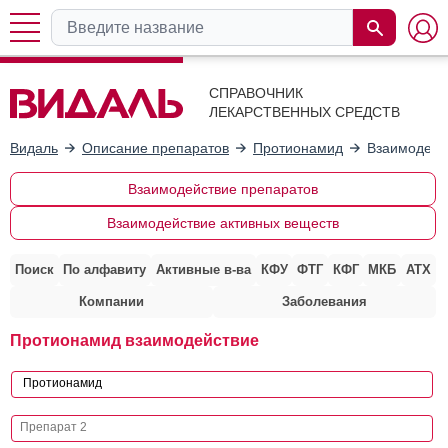
СПРАВОЧНИК
ЛЕКАРСТВЕННЫХ СРЕДСТВ
Видаль
Описание препаратов
Протионамид
Взаимодейс
Взаимодействие препаратов
Взаимодействие активных веществ
Поиск
По алфавиту
Активные в-ва
КФУ
ФТГ
КФГ
МКБ
АТХ
Компании
Заболевания
Протионамид взаимодействие