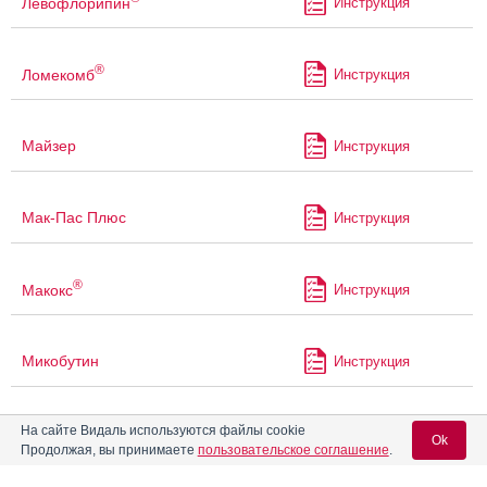
Левофлорипин
Инструкция
®
Ломекомб
Инструкция
Майзер
Инструкция
Мак-Пас Плюс
Инструкция
®
Макокс
Инструкция
Микобутин
Инструкция
На сайте Видаль используются файлы cookie
Микобутин-Росс
Инструкция
Ok
Продолжая, вы принимаете
пользовательское соглашение
.