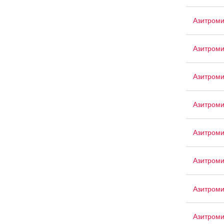
Азитроми
Азитром
Азитроми
Азитром
Азитроми
Азитром
Азитром
Азитроми