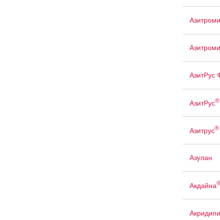
Азитроми
Азитроми
АзитРус 
®
АзитРус
®
Азитрус
Азулан
Акдайна
Акридип