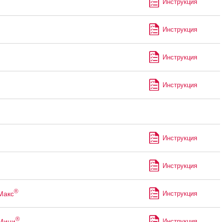
Инструкция
Инструкция
Инструкция
Инструкция
Инструкция
Инструкция
®
Макс
Инструкция
®
Мини
Инструкция