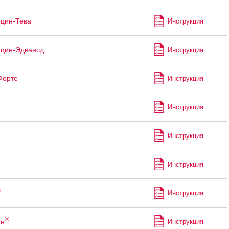
цин-Тева
Инструкция
цин-Эдвансд
Инструкция
Форте
Инструкция
Инструкция
Инструкция
Инструкция
®
Инструкция
®
ин
Инструкция