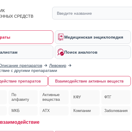
ИК
ЕННЫХ СРЕДСТВ
раты
Медицинская энциклопедия
алистам
Поиск аналогов
Описание препаратов
Левомир
твие с другими препаратами
действие препаратов
Взаимодействие активных веществ
По
Активные
КФУ
ФТГ
алфавиту
вещества
МКБ
АТХ
Компании
Заболевания
взаимодействие