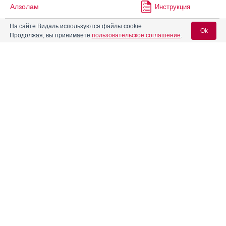
Алзолам
Инструкция
На сайте Видаль используются файлы cookie
Ok
Продолжая, вы принимаете
пользовательское соглашение
.
Алпразолам
Инструкция
Вход для специалистов
®
Алтиазем
РР
Инструкция
E-mail учетной записи Vidal:
Альбатензин
Инструкция
Пароль:
®
Альбетор
®
Альбетор
Лонг
Инструкция
Альгофетин
Инструкция
Регистрация
Забыли пароль?
Альдактон
Инструкция