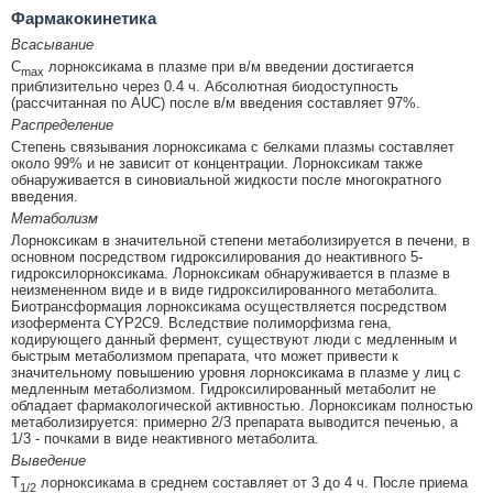
Фармакокинетика
Всасывание
C
лорноксикама в плазме при в/м введении достигается
max
приблизительно через 0.4 ч. Абсолютная биодоступность
(рассчитанная по AUC) после в/м введения составляет 97%.
Распределение
Степень связывания лорноксикама с белками плазмы составляет
около 99% и не зависит от концентрации. Лорноксикам также
обнаруживается в синовиальной жидкости после многократного
введения.
Метаболизм
Лорноксикам в значительной степени метаболизируется в печени, в
основном посредством гидроксилирования до неактивного 5-
гидроксилорноксикама. Лорноксикам обнаруживается в плазме в
неизмененном виде и в виде гидроксилированного метаболита.
Биотрансформация лорноксикама осуществляется посредством
изофермента CYP2C9. Вследствие полиморфизма гена,
кодирующего данный фермент, существуют люди с медленным и
быстрым метаболизмом препарата, что может привести к
значительному повышению уровня лорноксикама в плазме у лиц с
медленным метаболизмом. Гидроксилированный метаболит не
обладает фармакологической активностью. Лорноксикам полностью
метаболизируется: примерно 2/3 препарата выводится печенью, а
1/3 - почками в виде неактивного метаболита.
Выведение
Т
лорноксикама в среднем составляет от 3 до 4 ч. После приема
1/2