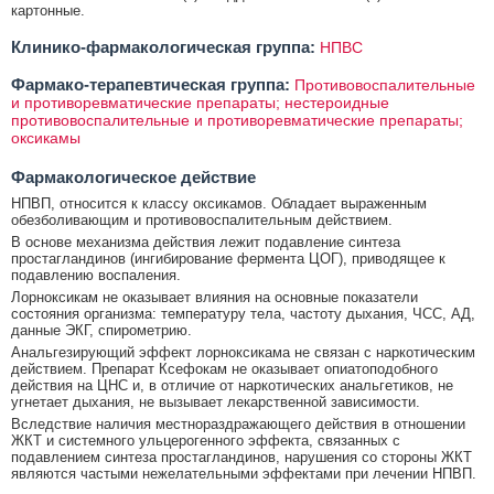
картонные.
Клинико-фармакологическая группа:
НПВС
Фармако-терапевтическая группа:
Противовоспалительные
и противоревматические препараты; нестероидные
противовоспалительные и противоревматические препараты;
оксикамы
Фармакологическое действие
НПВП, относится к классу оксикамов. Обладает выраженным
обезболивающим и противовоспалительным действием.
В основе механизма действия лежит подавление синтеза
простагландинов (ингибирование фермента ЦОГ), приводящее к
подавлению воспаления.
Лорноксикам не оказывает влияния на основные показатели
состояния организма: температуру тела, частоту дыхания, ЧСС, АД,
данные ЭКГ, спирометрию.
Анальгезирующий эффект лорноксикама не связан с наркотическим
действием. Препарат Ксефокам не оказывает опиатоподобного
действия на ЦНС и, в отличие от наркотических анальгетиков, не
угнетает дыхания, не вызывает лекарственной зависимости.
Вследствие наличия местнораздражающего действия в отношении
ЖКТ и системного ульцерогенного эффекта, связанных с
подавлением синтеза простагландинов, нарушения со стороны ЖКТ
являются частыми нежелательными эффектами при лечении НПВП.