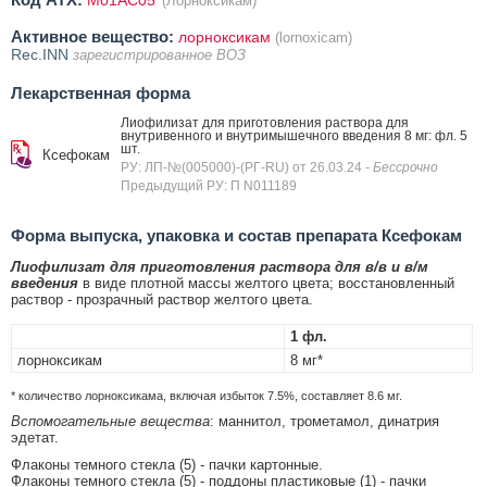
M01AC05
(Лорноксикам)
Активное вещество:
лорноксикам
(lornoxicam)
Rec.INN
зарегистрированное ВОЗ
Лекарственная форма
Лиофилизат для приготовления раствора для
внутривенного и внутримышечного введения 8 мг: фл. 5
шт.
Ксефокам
РУ: ЛП-№(005000)-(РГ-RU) от 26.03.24
- Бессрочно
Предыдущий РУ: П N011189
Форма выпуска, упаковка и состав препарата Ксефокам
Лиофилизат для приготовления раствора для в/в и в/м
введения
в виде плотной массы желтого цвета; восстановленный
раствор - прозрачный раствор желтого цвета.
1 фл.
лорноксикам
8 мг*
* количество лорноксикама, включая избыток 7.5%, составляет 8.6 мг.
Вспомогательные вещества
: маннитол, трометамол, динатрия
эдетат.
Флаконы темного стекла (5) - пачки картонные.
Флаконы темного стекла (5) - поддоны пластиковые (1) - пачки