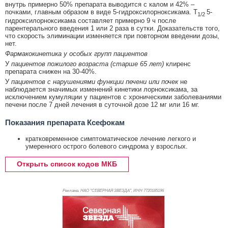
внутрь примерно 50% препарата выводится с калом и 42% –
почками, главным образом в виде 5-гидроксилорноксикама. Т
5-
1/2
гидроксилорноксикама составляет примерно 9 ч после
парентерального введения 1 или 2 раза в сутки. Доказательств того,
что скорость элиминации изменяется при повторном введении дозы,
нет.
Фармакокинетика у особых групп пациентов
У
пациентов пожилого возраста (старше 65 лет)
клиренс
препарата снижен на 30-40%.
У
пациентов с нарушениями функции печени или почек
не
наблюдается значимых изменений кинетики лорноксикама, за
исключением кумуляции у пациентов с хроническими заболеваниями
печени после 7 дней лечения в суточной дозе 12 мг или 16 мг.
Показания препарата Ксефокам
кратковременное симптоматическое лечение легкого и
умеренного острого болевого синдрома у взрослых.
Открыть список кодов МКБ
Реклама. НАО "СЕВЕРНАЯ ЗВЕЗДА", ИНН 772
0185196