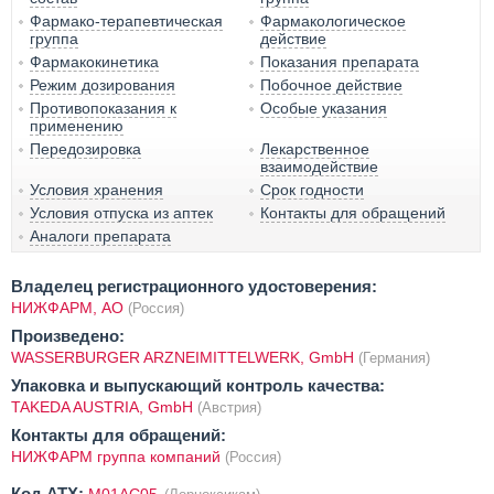
Фармако-терапевтическая
Фармакологическое
группа
действие
Фармакокинетика
Показания препарата
Режим дозирования
Побочное действие
Противопоказания к
Особые указания
применению
Передозировка
Лекарственное
взаимодействие
Условия хранения
Срок годности
Условия отпуска из аптек
Контакты для обращений
Аналоги препарата
Владелец регистрационного удостоверения:
НИЖФАРМ, АО
(Россия)
Произведено:
WASSERBURGER ARZNEIMITTELWERK, GmbH
(Германия)
Упаковка и выпускающий контроль качества:
TAKEDA AUSTRIA, GmbH
(Австрия)
Контакты для обращений:
НИЖФАРМ группа компаний
(Россия)
Код ATX: