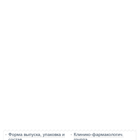
Форма выпуска, упаковка и
Клинико-фармакологич.
состав
группа