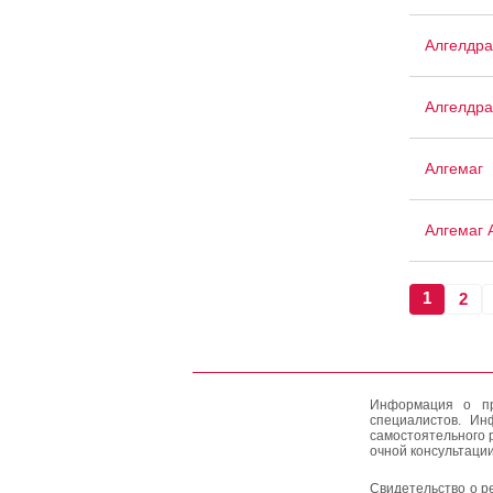
Алгелдра
Алгелдра
Алгемаг
Алгемаг 
1
2
Информация о пр
специалистов. Ин
самостоятельного 
очной консультации
Свидетельство о р