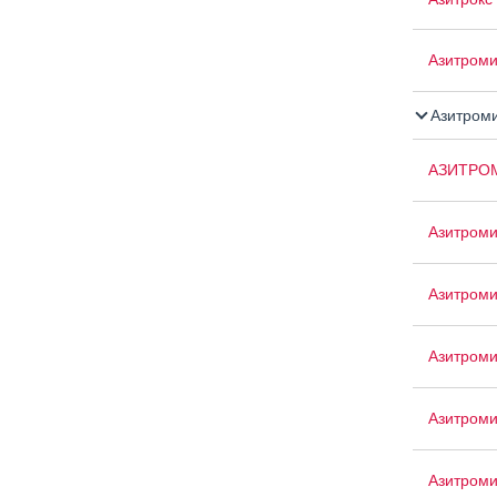
Азитром
Азитром
АЗИТРО
Азитроми
Азитром
Азитроми
Азитроми
Азитром