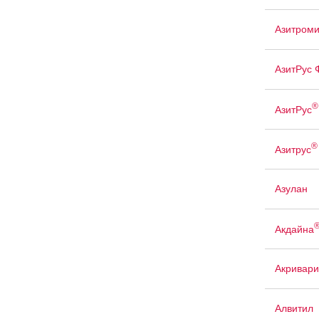
Азитроми
АзитРус 
®
АзитРус
®
Азитрус
Азулан
Акдайна
Акривари
Алвитил