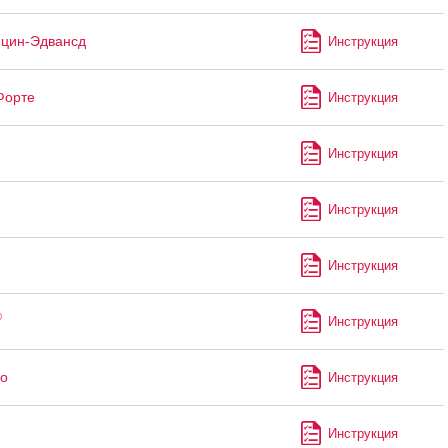
цин-Эдвансд
Инструкция
Форте
Инструкция
Инструкция
Инструкция
Инструкция
®
Инструкция
о
Инструкция
Инструкция