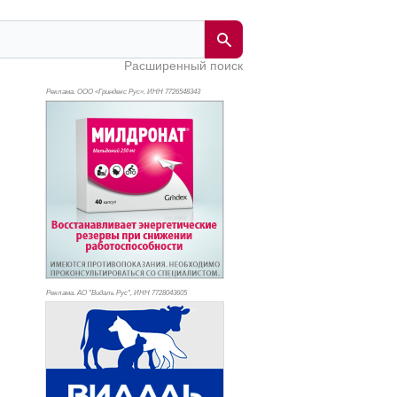
Расширенный поиск
Реклама. ООО «Гриндекс Рус», ИНН 772
6548343
Реклама. АО "Видаль Рус", ИНН 772
8043605