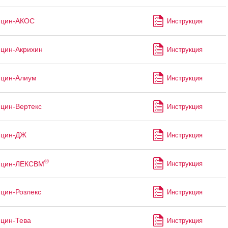
ицин-АКОС
Инструкция
цин-Акрихин
Инструкция
ицин-Алиум
Инструкция
цин-Вертекс
Инструкция
ицин-ДЖ
Инструкция
®
ицин-ЛЕКСВМ
Инструкция
цин-Розлекс
Инструкция
цин-Тева
Инструкция