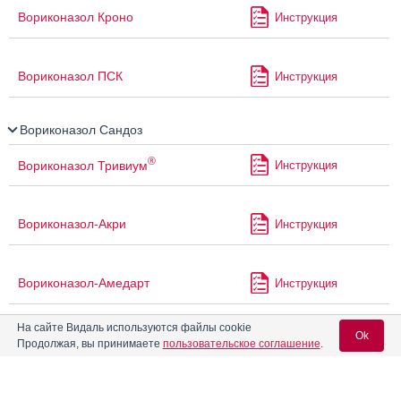
Вориконазол Кроно
Инструкция
Вориконазол ПСК
Инструкция
Вориконазол Сандоз
®
Вориконазол Тривиум
Инструкция
Вориконазол-Акри
Инструкция
Вориконазол-Амедарт
Инструкция
На сайте Видаль используются файлы cookie
Ok
®
Вориконазол-ДЖИЭФСИ
Инструкция
Продолжая, вы принимаете
пользовательское соглашение
.