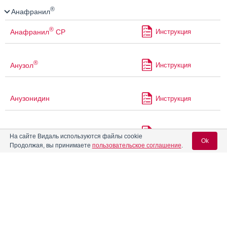
®
Анафранил
®
Анафранил
СР
Инструкция
®
Анузол
Инструкция
Анузонидин
Инструкция
Апо-Амитриптилин
Инструкция
На сайте Видаль используются файлы cookie
Ok
Продолжая, вы принимаете
пользовательское соглашение
.
Атомоксетин Канон
Инструкция
Вход для специалистов
Атропин
E-mail учетной записи Vidal:
Атропин Нова
Инструкция