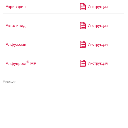
Акриварио
Инструкция
Акталипид
Инструкция
Алфузозин
Инструкция
®
Алфупрост
МР
Инструкция
Реклама