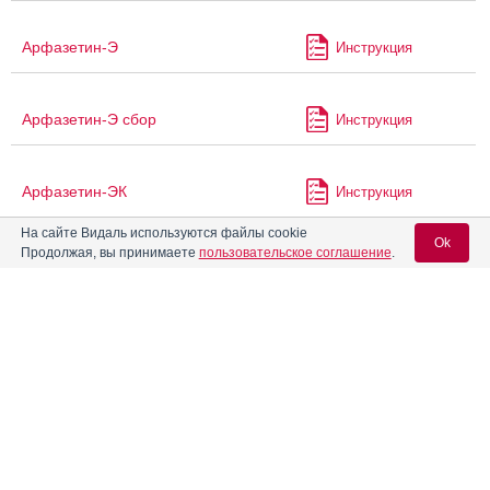
Арфазетин-Э
Инструкция
Арфазетин-Э сбор
Инструкция
Арфазетин-ЭК
Инструкция
На сайте Видаль используются файлы cookie
Ok
Продолжая, вы принимаете
пользовательское соглашение
.
Атазанавир
Инструкция
Вход для специалистов
Атазанавир Канон
Инструкция
E-mail учетной записи Vidal:
Атазанавир-КРКА
Инструкция
Пароль:
®
Атазанавир-Нанолек
Инструкция