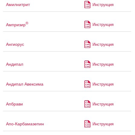
Амилнитрит
Инструкция
®
Ампризир
Инструкция
Ангиорус
Инструкция
Андипал
Инструкция
Андипал Авексима
Инструкция
Апбрави
Инструкция
Апо-Карбамазепин
Инструкция