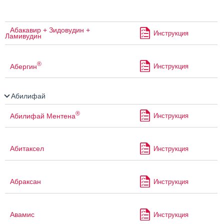
Абакавир + Зидовудин +
Инструкция
Ламивудин
®
Абергин
Инструкция
Абилифай
®
Абилифай Ментена
Инструкция
Абитаксел
Инструкция
Абраксан
Инструкция
Авамис
Инструкция