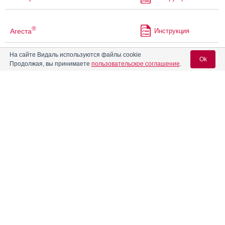
®
Агеста
Инструкция
На сайте Видаль используются файлы cookie
Ok
®
Адалат
Продолжая, вы принимаете
пользовательское соглашение
.
Инструкция
®
Адалат
СЛ
Вход для специалистов
Инструкция
E-mail учетной записи Vidal:
®
Адваграф
Инструкция
Пароль:
®
Адемпас
Инструкция
Адепресс
Инструкция
Регистрация
Забыли пароль?