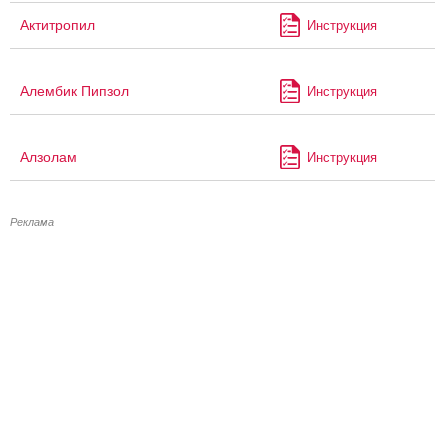
Актитропил
Инструкция
Алембик Пипзол
Инструкция
Алзолам
Инструкция
Реклама